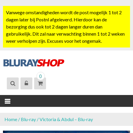
S
k
Vanwege omstandigheden wordt de post mogelijk 1 tot 2
i
dagen later bij Postnl afgeleverd. Hierdoor kan de
p
bezorging dus ook tot 2 dagen langer duren dan
t
gebruikelijk. Dit zal naar verwachting binnen 1 tot 2 weken
o
weer verholpen zijn. Excuses voor het ongemak.
c
o
n
t
BLURAYSHOP.
e
0
NL
n
t
Home
/
Blu-ray
/ Victoria & Abdul – Blu-ray