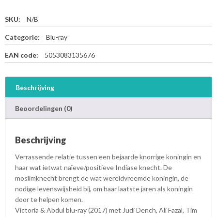
SKU:
N/B
Categorie:
Blu-ray
EAN code:
5053083135676
Beschrijving
Beoordelingen (0)
Beschrijving
Verrassende relatie tussen een bejaarde knorrige koningin en
haar wat ietwat naïeve/positieve Indiase knecht. De
moslimknecht brengt de wat wereldvreemde koningin, de
nodige levenswijsheid bij, om haar laatste jaren als koningin
door te helpen komen.
Victoria & Abdul blu-ray (2017) met Judi Dench, Ali Fazal, Tim