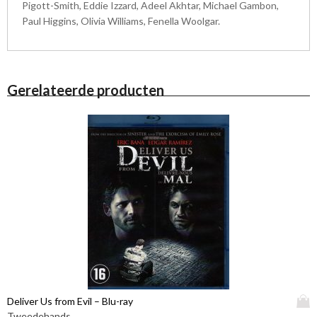
Pigott-Smith, Eddie Izzard, Adeel Akhtar, Michael Gambon,
Paul Higgins, Olivia Williams, Fenella Woolgar.
Gerelateerde producten
D
Deliver Us from Evil – Blu-ray
i
Tweedehands