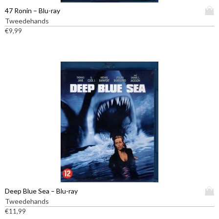
D
47 Ronin – Blu-ray
i
Tweedehands
t
€
9,99
p
r
o
d
u
c
t
h
e
e
f
t
m
e
e
D
Deep Blue Sea – Blu-ray
r
i
Tweedehands
d
t
€
11,99
e