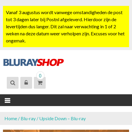
S
k
Vanaf 3 augustus wordt vanwege omstandigheden de post
i
tot 3 dagen later bij Postnl afgeleverd. Hierdoor zijn de
p
levertijden dus langer. Dit zal naar verwachting in 1 of 2
t
weken na deze datum weer verholpen zijn. Excuses voor het
o
ongemak.
c
o
n
t
BLURAYSHOP.
e
0
NL
n
t
Home
/
Blu-ray
/ Upside Down – Blu-ray