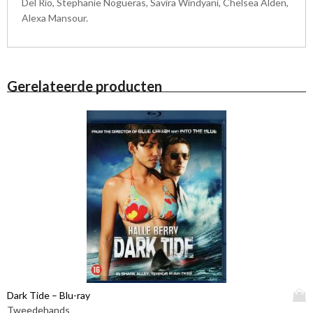
Del Rio, Stephanie Nogueras, Savira Windyani, Chelsea Alden,
Alexa Mansour.
Gerelateerde producten
D
Dark Tide – Blu-ray
i
Tweedehands