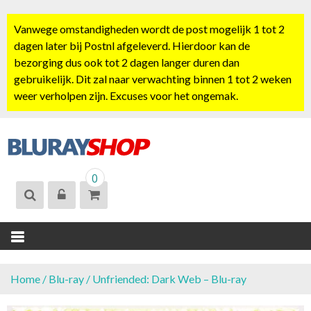
S
k
Vanwege omstandigheden wordt de post mogelijk 1 tot 2
i
dagen later bij Postnl afgeleverd. Hierdoor kan de
p
bezorging dus ook tot 2 dagen langer duren dan
t
gebruikelijk. Dit zal naar verwachting binnen 1 tot 2 weken
o
weer verholpen zijn. Excuses voor het ongemak.
c
o
n
t
BLURAYSHOP.
e
0
NL
n
t
Home
/
Blu-ray
/ Unfriended: Dark Web – Blu-ray