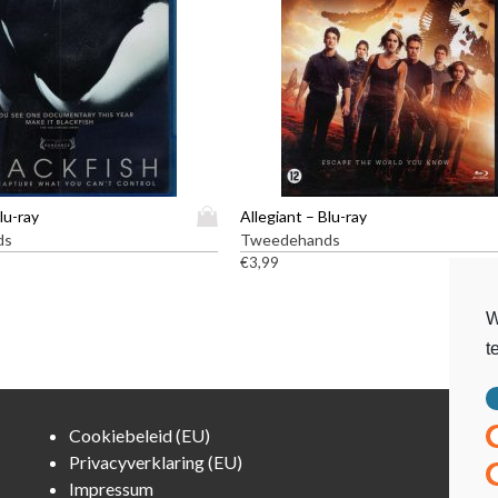
D
lu-ray
Allegiant – Blu-ray
i
ds
Tweedehands
t
€
3,99
p
r
W
o
t
d
u
c
t
Cookiebeleid (EU)
h
Privacyverklaring (EU)
e
Impressum
e