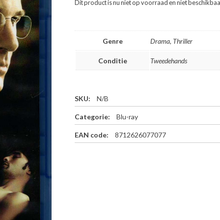
Dit product is nu niet op voorraad en niet beschikbaa
Genre
Drama, Thriller
Conditie
Tweedehands
SKU:
N/B
Categorie:
Blu-ray
EAN code:
8712626077077