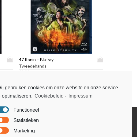
D
D
47 Ronin – Blu-ray
i
i
Tweedehands
t
t
€
9,99
p
p
r
r
ij gebruiken cookies om onze website en onze service
o
o
e optimaliseren.
Cookiebeleid
-
Impressum
d
d
u
u
c
c
Functioneel
t
t
Disclaimer
Statistieken
h
h
Voorwaarden & condities
e
e
Marketing
e
e