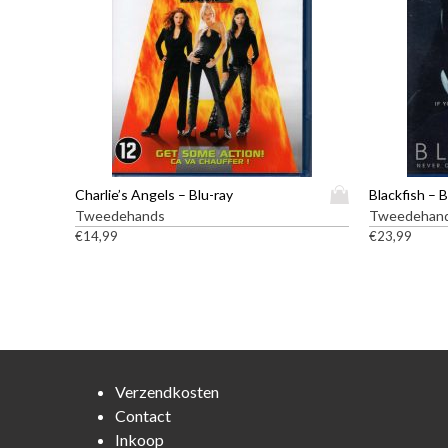
D
Charlie’s Angels – Blu-ray
Blackfish – B
i
Tweedehands
Tweedehan
t
€
14,99
€
23,99
p
r
o
d
u
c
t
Verzendkosten
h
Contact
e
Inkoop
e