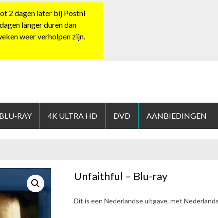
 2 dagen later bij Postnl
 dagen langer duren dan
 weken weer verholpen zijn.
HOP.NL
 BLU-RAY
4K ULTRA HD
DVD
AANBIEDINGEN
Unfaithful – Blu-ray
Dit is een Nederlandse uitgave, met Nederland