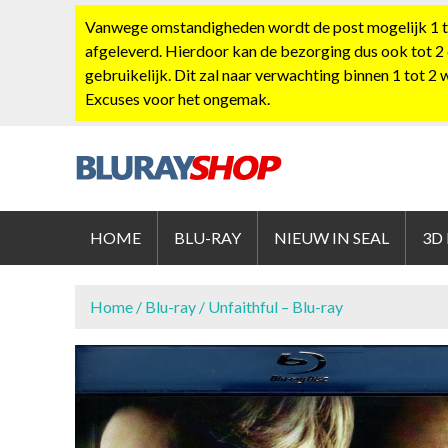
S
Vanwege omstandigheden wordt de post mogelijk 1 tot
k
afgeleverd. Hierdoor kan de bezorging dus ook tot 2
i
gebruikelijk. Dit zal naar verwachting binnen 1 tot 2
p
Excuses voor het ongemak.
t
o
c
o
BLURAYS
n
t
HOME
BLU-RAY
NIEUW IN SEAL
3D
e
n
t
Home
/
Blu-ray
/ Unfaithful – Blu-ray