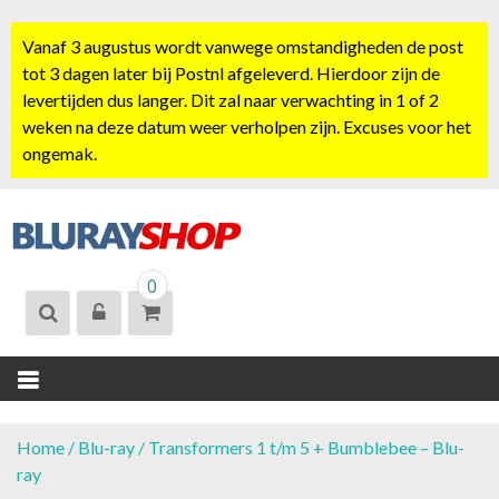
S
k
Vanaf 3 augustus wordt vanwege omstandigheden de post
i
tot 3 dagen later bij Postnl afgeleverd. Hierdoor zijn de
p
levertijden dus langer. Dit zal naar verwachting in 1 of 2
t
weken na deze datum weer verholpen zijn. Excuses voor het
o
ongemak.
c
o
n
t
BLURAYSHOP.
e
0
NL
n
t
Home
/
Blu-ray
/ Transformers 1 t/m 5 + Bumblebee – Blu-
ray