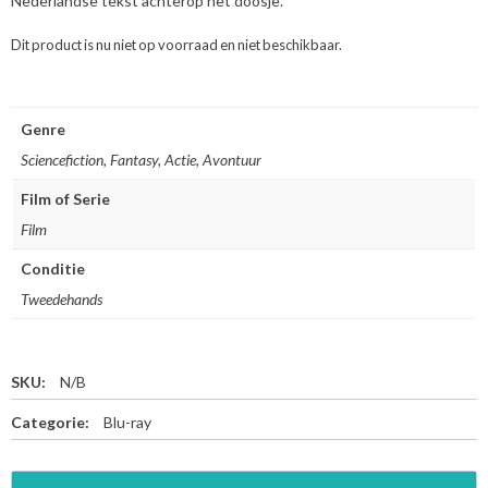
Nederlandse tekst achterop het doosje.
Dit product is nu niet op voorraad en niet beschikbaar.
Genre
Sciencefiction, Fantasy, Actie, Avontuur
Film of Serie
Film
Conditie
Tweedehands
SKU:
N/B
Categorie:
Blu-ray