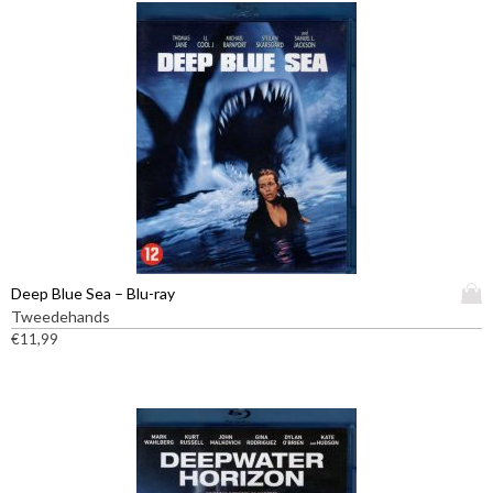
D
Deep Blue Sea – Blu-ray
i
Tweedehands
t
€
11,99
p
r
o
d
u
c