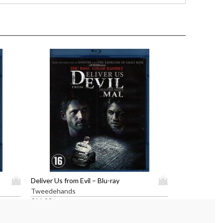
D
D
Deliver Us from Evil – Blu-ray
i
i
Tweedehands
t
t
€
11,99
p
p
r
r