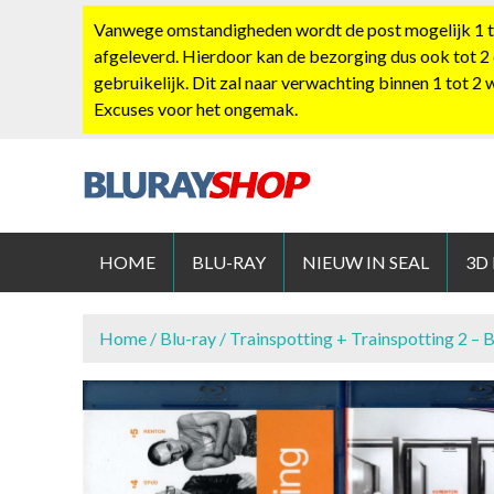
S
Vanwege omstandigheden wordt de post mogelijk 1 tot
k
afgeleverd. Hierdoor kan de bezorging dus ook tot 2
i
gebruikelijk. Dit zal naar verwachting binnen 1 tot 2
p
Excuses voor het ongemak.
t
o
c
o
BLURAYS
n
t
HOME
BLU-RAY
NIEUW IN SEAL
3D
e
n
t
Home
/
Blu-ray
/ Trainspotting + Trainspotting 2 – 