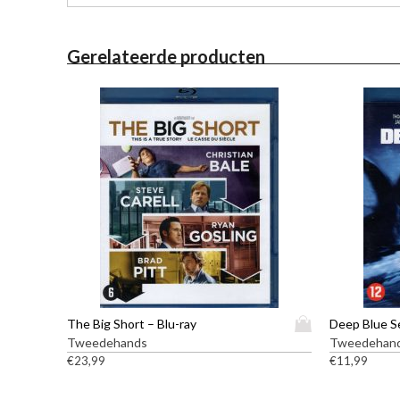
Gerelateerde producten
D
The Big Short – Blu-ray
Deep Blue Se
i
Tweedehands
Tweedehan
t
€
23,99
€
11,99
p
r