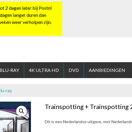
 2 dagen later bij Postnl
 dagen langer duren dan
 weken weer verholpen zijn.
HOP.NL
 BLU-RAY
4K ULTRA HD
DVD
AANBIEDINGEN
Blu-ray
Trainspotting + Trainspotting 
Dit is een Nederlandse uitgave, met Nederland