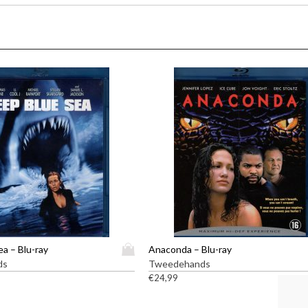
D
a – Blu-ray
Anaconda – Blu-ray
i
ds
Tweedehands
t
€
24,99
p
r