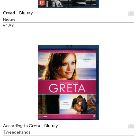
D
Creed – Blu-ray
i
Nieuw
t
€
4,99
p
r
o
d
u
c
t
h
e
e
f
t
m
e
e
D
According to Greta – Blu-ray
r
i
Tweedehands
d