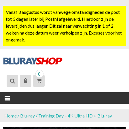
S
k
Vanaf 3 augustus wordt vanwege omstandigheden de post
i
tot 3 dagen later bij Postnl afgeleverd. Hierdoor zijn de
p
levertijden dus langer. Dit zal naar verwachting in 1 of 2
t
weken na deze datum weer verholpen zijn. Excuses voor het
o
ongemak.
c
o
n
t
BLURAYSHOP.
e
0
NL
n
t
Home
/
Blu-ray
/ Training Day – 4K Ultra HD + Blu-ray