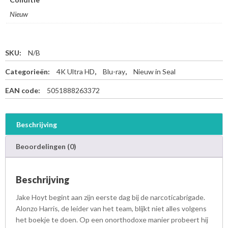
Nieuw
SKU:
N/B
Categorieën:
4K Ultra HD
,
Blu-ray
,
Nieuw in Seal
EAN code:
5051888263372
Beschrijving
Beoordelingen (0)
Beschrijving
Jake Hoyt begint aan zijn eerste dag bij de narcoticabrigade.
Alonzo Harris, de leider van het team, blijkt niet alles volgens
het boekje te doen. Op een onorthodoxe manier probeert hij