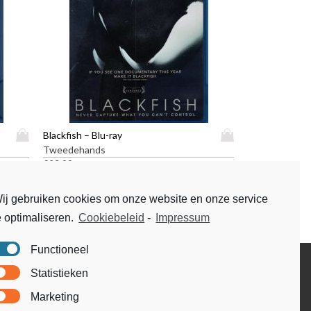
D
D
Blackfish – Blu-ray
i
i
Tweedehands
t
t
€
23,99
p
p
r
r
ij gebruiken cookies om onze website en onze service
o
o
e optimaliseren.
Cookiebeleid
-
Impressum
d
d
u
u
c
c
Functioneel
t
t
Disclaimer
Statistieken
h
h
Voorwaarden & condities
e
e
Marketing
e
e