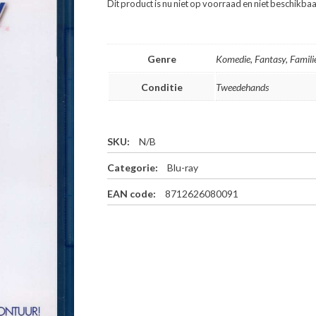
Dit product is nu niet op voorraad en niet beschikbaa
Genre
Komedie, Fantasy, Famili
Conditie
Tweedehands
SKU:
N/B
Categorie:
Blu-ray
EAN code:
8712626080091