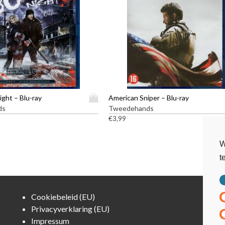
D
ight – Blu-ray
American Sniper – Blu-ray
i
ds
Tweedehands
t
€
3,99
p
r
W
o
t
d
u
c
t
Cookiebeleid (EU)
h
Privacyverklaring (EU)
e
Impressum
e