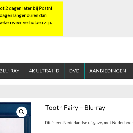
 2 dagen later bij Postnl
 dagen langer duren dan
 weken weer verholpen zijn.
HOP.NL
 BLU-RAY
4K ULTRA HD
DVD
AANBIEDINGEN
Tooth Fairy – Blu-ray
Dit is een Nederlandse uitgave, met Nederland