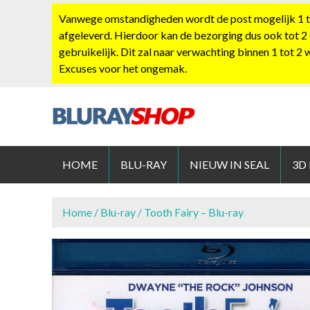
S
Vanwege omstandigheden wordt de post mogelijk 1 tot
k
afgeleverd. Hierdoor kan de bezorging dus ook tot 2
i
gebruikelijk. Dit zal naar verwachting binnen 1 tot 2
p
Excuses voor het ongemak.
t
o
c
o
BLURAYS
n
t
HOME
BLU-RAY
NIEUW IN SEAL
3D
e
n
t
Home
/
Blu-ray
/ Tooth Fairy – Blu-ray