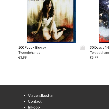
D
100 Feet – Blu-ray
30 Days of N
i
Tweedehands
Tweedehan
t
€
3,99
€
5,99
p
r
o
d
u
c
t
Verzendkosten
h
Contact
e
Inkoop
e