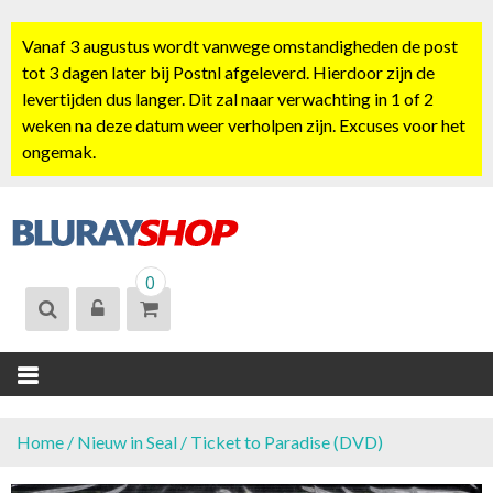
S
k
Vanaf 3 augustus wordt vanwege omstandigheden de post
i
tot 3 dagen later bij Postnl afgeleverd. Hierdoor zijn de
p
levertijden dus langer. Dit zal naar verwachting in 1 of 2
t
weken na deze datum weer verholpen zijn. Excuses voor het
o
ongemak.
c
o
n
t
BLURAYSHOP.
e
0
NL
n
t
Home
/
Nieuw in Seal
/ Ticket to Paradise (DVD)