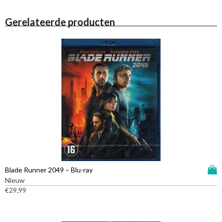
Gerelateerde producten
D
Blade Runner 2049 – Blu-ray
i
Nieuw
t
€
29,99
p
r
o