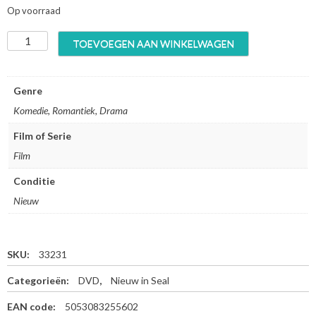
Op voorraad
T
TOEVOEGEN AAN WINKELWAGEN
i
c
k
Genre
e
Komedie, Romantiek, Drama
t
t
Film of Serie
o
Film
P
a
Conditie
r
a
Nieuw
d
i
s
SKU:
33231
e
(
Categorieën:
DVD
,
Nieuw in Seal
D
V
EAN code:
5053083255602