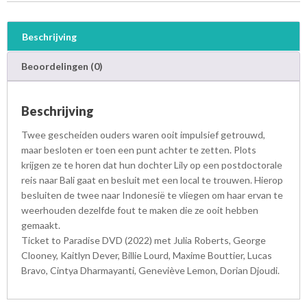
D
)
a
Beschrijving
a
n
Beoordelingen (0)
t
a
l
Beschrijving
Twee gescheiden ouders waren ooit impulsief getrouwd,
maar besloten er toen een punt achter te zetten. Plots
krijgen ze te horen dat hun dochter Lily op een postdoctorale
reis naar Bali gaat en besluit met een local te trouwen. Hierop
besluiten de twee naar Indonesië te vliegen om haar ervan te
weerhouden dezelfde fout te maken die ze ooit hebben
gemaakt.
Ticket to Paradise DVD (2022) met Julia Roberts, George
Clooney, Kaitlyn Dever, Billie Lourd, Maxime Bouttier, Lucas
Bravo, Cintya Dharmayanti, Geneviève Lemon, Dorian Djoudi.