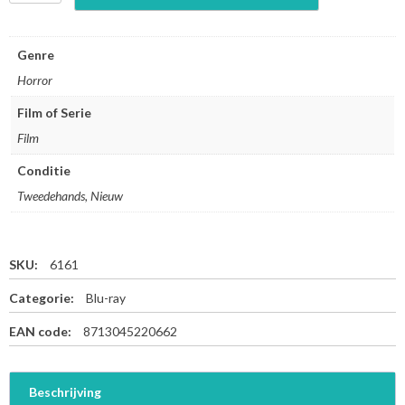
h
e
T
Genre
e
Horror
x
a
Film of Serie
s
Film
C
h
Conditie
a
i
Tweedehands, Nieuw
n
s
a
SKU:
6161
w
M
Categorie:
Blu-ray
a
s
EAN code:
8713045220662
s
a
c
Beschrijving
r