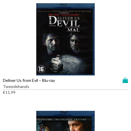
D
Deliver Us from Evil – Blu-ray
i
Tweedehands
t
€
11,99
p
r
o
d
u
c