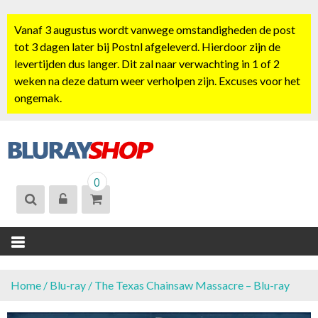
S
k
Vanaf 3 augustus wordt vanwege omstandigheden de post
i
tot 3 dagen later bij Postnl afgeleverd. Hierdoor zijn de
p
levertijden dus langer. Dit zal naar verwachting in 1 of 2
t
weken na deze datum weer verholpen zijn. Excuses voor het
o
ongemak.
c
o
n
t
BLURAYSHOP.
e
0
NL
n
t
Home
/
Blu-ray
/ The Texas Chainsaw Massacre – Blu-ray