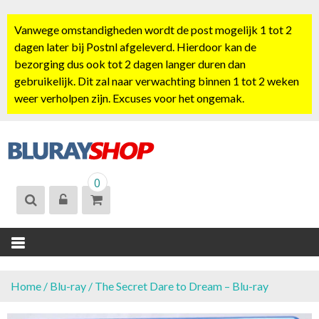
S
k
Vanwege omstandigheden wordt de post mogelijk 1 tot 2
i
dagen later bij Postnl afgeleverd. Hierdoor kan de
p
bezorging dus ook tot 2 dagen langer duren dan
t
gebruikelijk. Dit zal naar verwachting binnen 1 tot 2 weken
o
weer verholpen zijn. Excuses voor het ongemak.
c
o
n
t
BLURAYSHOP.
e
0
NL
n
t
Home
/
Blu-ray
/ The Secret Dare to Dream – Blu-ray