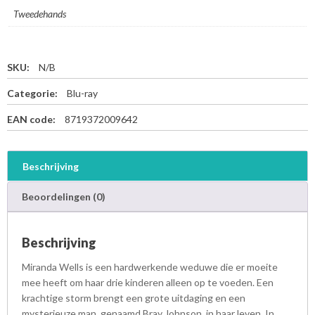
Tweedehands
SKU:
N/B
Categorie:
Blu-ray
EAN code:
8719372009642
Beschrijving
Beoordelingen (0)
Beschrijving
Miranda Wells is een hardwerkende weduwe die er moeite
mee heeft om haar drie kinderen alleen op te voeden. Een
krachtige storm brengt een grote uitdaging en een
mysterieuze man, genaamd Bray Johnson, in haar leven. In