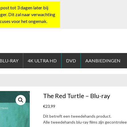
st tot 3 dagen later bij
nger. Dit zal naar verwachting
xcuses voor het ongemak.
HOP.NL
 BLU-RAY
4K ULTRA HD
DVD
AANBIEDINGEN
The Red Turtle – Blu-ray
€
23,99
Dit betreft een tweedehands product.
Alle tweedehands blu-ray films zijn gecontrole