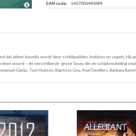
EAN code:
5407003480689
u
-
r
a
y
a
a
n
nd dat alleen bevolkt wordt door schildpadden, krabben en vogels. Hij 
t
a
roken woord – de verschillende ‘grote’ fases die de schipbreukeling ond
l
manuel Garijo, Tom Hudson, Baptiste Goy, Axel Devillers, Barbara Beret