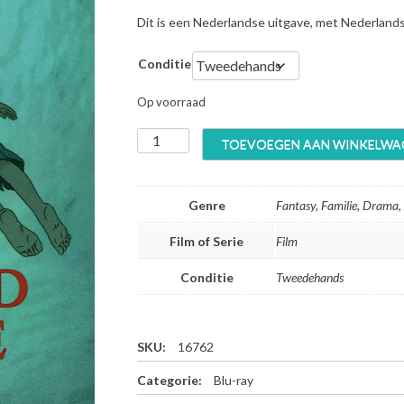
Dit is een Nederlandse uitgave, met Nederland
Conditie
Op voorraad
T
TOEVOEGEN AAN WINKELWA
h
e
R
Genre
Fantasy, Familie, Drama,
e
d
Film of Serie
Film
T
u
Conditie
Tweedehands
r
t
l
e
SKU:
16762
-
Categorie:
Blu-ray
B
l