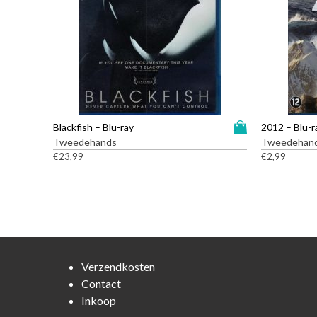
D
Blackfish – Blu-ray
2012 – Blu-r
i
Tweedehands
Tweedehan
t
€
23,99
€
2,99
p
r
o
d
u
c
t
Verzendkosten
h
Contact
e
Inkoop
e