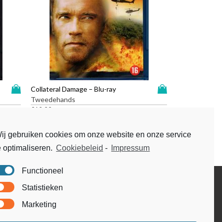
D
D
Collateral Damage – Blu-ray
i
i
Tweedehands
t
t
€
19,99
p
p
r
r
ij gebruiken cookies om onze website en onze service
o
o
e optimaliseren.
Cookiebeleid
-
Impressum
d
d
u
u
c
c
Functioneel
t
t
Disclaimer
Statistieken
h
h
Voorwaarden & condities
e
e
Marketing
e
e