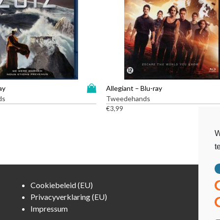
D
ay
Allegiant – Blu-ray
i
ds
Tweedehands
t
€
3,99
p
r
W
o
t
d
u
c
t
Cookiebeleid (EU)
h
Privacyverklaring (EU)
e
Impressum
e