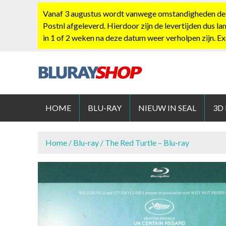
S
Vanaf 3 augustus wordt vanwege omstandigheden de po
k
Postnl afgeleverd. Hierdoor zijn de levertijden dus la
i
in 1 of 2 weken na deze datum weer verholpen zijn. E
p
t
o
c
BLURAYS
o
n
HOME
BLU-RAY
NIEUW IN SEAL
3D
t
e
n
Home
/
Blu-ray
/ The Red Turtle – Blu-ray
t