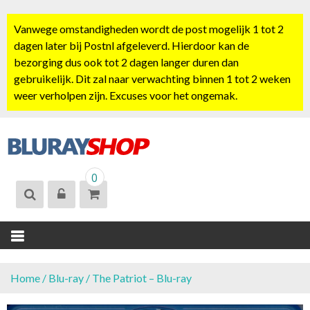
S
k
Vanwege omstandigheden wordt de post mogelijk 1 tot 2
i
dagen later bij Postnl afgeleverd. Hierdoor kan de
p
bezorging dus ook tot 2 dagen langer duren dan
t
gebruikelijk. Dit zal naar verwachting binnen 1 tot 2 weken
o
weer verholpen zijn. Excuses voor het ongemak.
c
o
n
t
BLURAYSHOP.
e
0
NL
n
t
Home
/
Blu-ray
/ The Patriot – Blu-ray