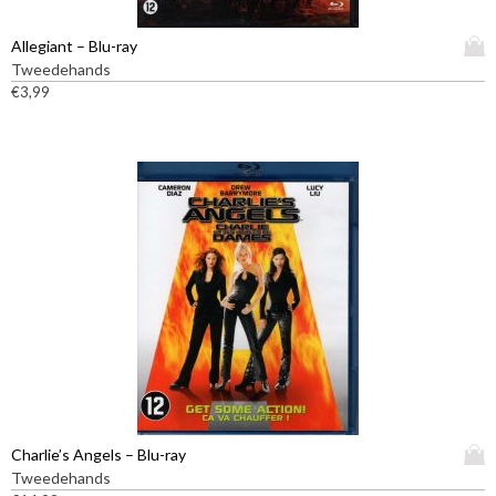
D
Allegiant – Blu-ray
i
Tweedehands
t
€
3,99
p
r
o
d
u
c
t
h
e
e
f
t
m
e
e
D
Charlie’s Angels – Blu-ray
r
i
Tweedehands
d