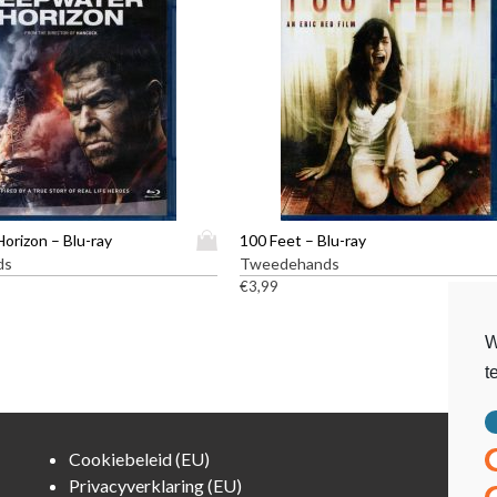
D
orizon – Blu-ray
100 Feet – Blu-ray
i
ds
Tweedehands
t
€
3,99
p
r
W
o
t
d
u
c
t
Cookiebeleid (EU)
h
Privacyverklaring (EU)
e