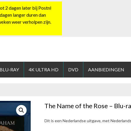
 2 dagen later bij Postnl
 dagen langer duren dan
 weken weer verholpen zijn.
HOP.NL
 BLU-RAY
4K ULTRA HD
DVD
AANBIEDINGEN
The Name of the Rose – Blu-r
Dit is een Nederlandse uitgave, met Nederland