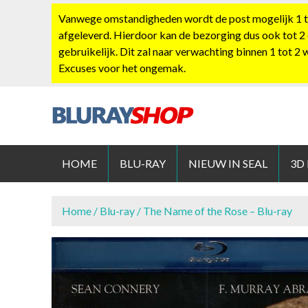
S
Vanwege omstandigheden wordt de post mogelijk 1 tot
k
afgeleverd. Hierdoor kan de bezorging dus ook tot 2
i
gebruikelijk. Dit zal naar verwachting binnen 1 tot 2
p
Excuses voor het ongemak.
t
o
c
o
BLURAYS
n
t
HOME
BLU-RAY
NIEUW IN SEAL
3D
e
n
t
Home
/
Blu-ray
/ The Name of the Rose – Blu-ray