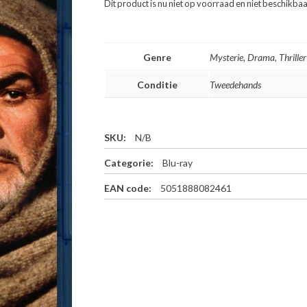
Dit product is nu niet op voorraad en niet beschikbaa
Genre
Mysterie, Drama, Thriller
Conditie
Tweedehands
SKU:
N/B
Categorie:
Blu-ray
EAN code:
5051888082461