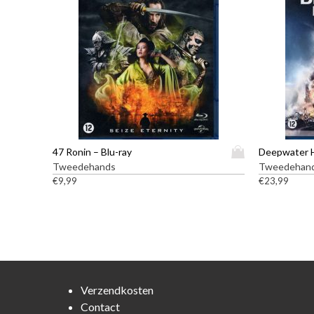
D
47 Ronin – Blu-ray
Deepwater H
i
Tweedehands
Tweedehan
t
€
9,99
€
23,99
p
r
o
d
u
c
t
Verzendkosten
h
Contact
e