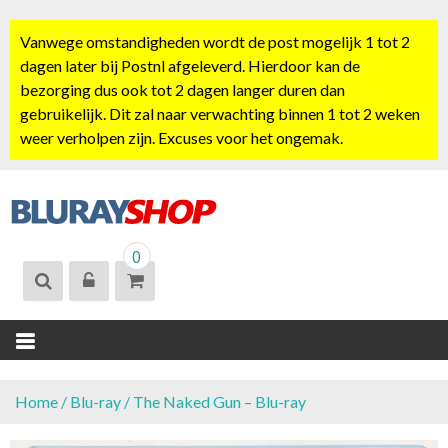
S
k
Vanwege omstandigheden wordt de post mogelijk 1 tot 2
i
dagen later bij Postnl afgeleverd. Hierdoor kan de
p
bezorging dus ook tot 2 dagen langer duren dan
t
gebruikelijk. Dit zal naar verwachting binnen 1 tot 2 weken
o
weer verholpen zijn. Excuses voor het ongemak.
c
o
n
t
BLURAYSHOP.
e
0
NL
n
t
Home
/
Blu-ray
/ The Naked Gun – Blu-ray