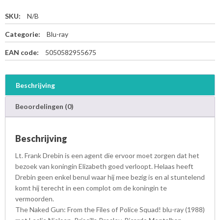
SKU:
N/B
Categorie:
Blu-ray
EAN code:
5050582955675
Beschrijving
Beoordelingen (0)
Beschrijving
Lt. Frank Drebin is een agent die ervoor moet zorgen dat het
bezoek van koningin Elizabeth goed verloopt. Helaas heeft
Drebin geen enkel benul waar hij mee bezig is en al stuntelend
komt hij terecht in een complot om de koningin te
vermoorden.
The Naked Gun: From the Files of Police Squad! blu-ray (1988)