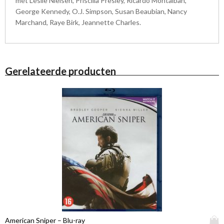
met Leslie Nielsen, Priscilla Presley, Ricardo Montalban,
George Kennedy, O.J. Simpson, Susan Beaubian, Nancy
Marchand, Raye Birk, Jeannette Charles.
Gerelateerde producten
D
American Sniper – Blu-ray