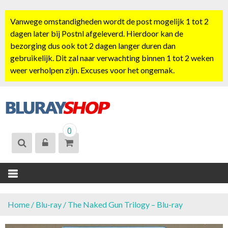
S
k
Vanwege omstandigheden wordt de post mogelijk 1 tot 2
i
dagen later bij Postnl afgeleverd. Hierdoor kan de
p
bezorging dus ook tot 2 dagen langer duren dan
t
gebruikelijk. Dit zal naar verwachting binnen 1 tot 2 weken
o
weer verholpen zijn. Excuses voor het ongemak.
c
o
n
t
BLURAYSHOP.
e
0
NL
n
t
Home
/
Blu-ray
/ The Naked Gun Trilogy – Blu-ray