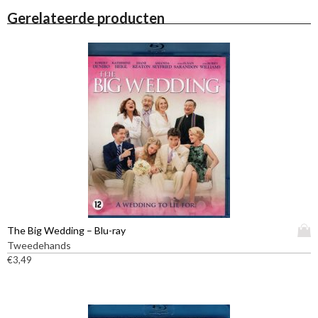
Gerelateerde producten
D
The Big Wedding – Blu-ray
i
Tweedehands
t
€
3,49
p
r
o
d