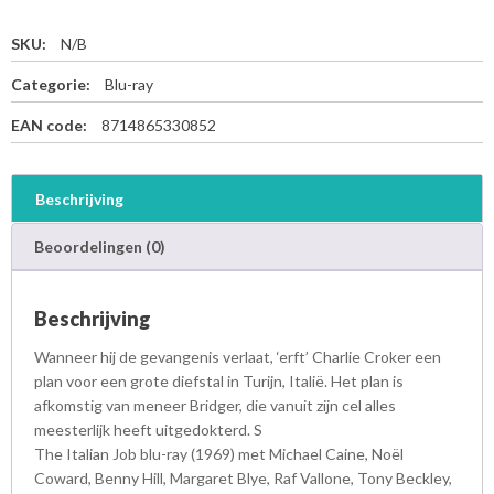
SKU:
N/B
Categorie:
Blu-ray
EAN code:
8714865330852
Beschrijving
Beoordelingen (0)
Beschrijving
Wanneer hij de gevangenis verlaat, ‘erft’ Charlie Croker een
plan voor een grote diefstal in Turijn, Italië. Het plan is
afkomstig van meneer Bridger, die vanuit zijn cel alles
meesterlijk heeft uitgedokterd. S
The Italian Job blu-ray (1969) met Michael Caine, Noël
Coward, Benny Hill, Margaret Blye, Raf Vallone, Tony Beckley,