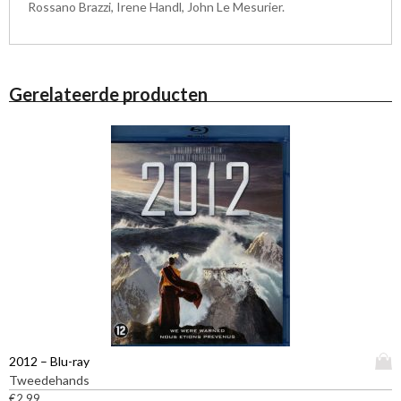
Rossano Brazzi, Irene Handl, John Le Mesurier.
Gerelateerde producten
D
2012 – Blu-ray
i
Tweedehands
t
€
2,99