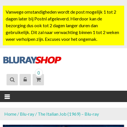
S
k
Vanwege omstandigheden wordt de post mogelijk 1 tot 2
i
dagen later bij Postnl afgeleverd. Hierdoor kan de
p
bezorging dus ook tot 2 dagen langer duren dan
t
gebruikelijk. Dit zal naar verwachting binnen 1 tot 2 weken
o
weer verholpen zijn. Excuses voor het ongemak.
c
o
n
t
BLURAYSHOP.
e
0
NL
n
t
Home
/
Blu-ray
/ The Italian Job (1969) – Blu-ray