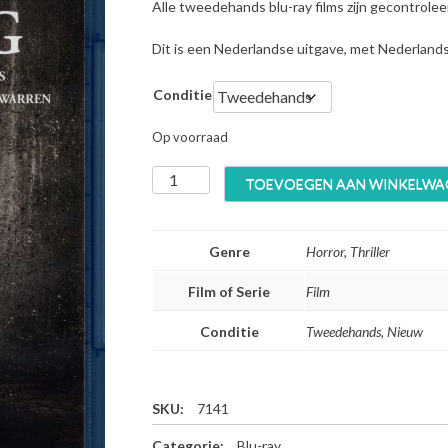
Alle tweedehands blu-ray films zijn gecontrole
Dit is een Nederlandse uitgave, met Nederland
Conditie
Op voorraad
T
TOEVOEGEN AAN WINKELWA
h
e
C
Genre
Horror, Thriller
o
n
Film of Serie
Film
j
u
Conditie
Tweedehands, Nieuw
r
i
n
g
SKU:
7141
-
Categorie:
Blu-ray