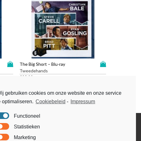
D
D
The Big Short – Blu-ray
i
i
Tweedehands
t
t
€
23,99
p
p
r
r
ij gebruiken cookies om onze website en onze service
o
o
e optimaliseren.
Cookiebeleid
-
Impressum
d
d
u
u
c
c
Functioneel
t
t
Disclaimer
Statistieken
h
h
Voorwaarden & condities
e
e
Marketing