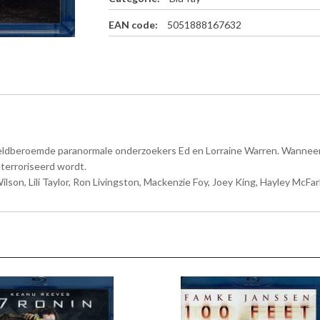
B
l
EAN code:
5051888167632
u
-
r
a
y
a
a
n
ereldberoemde paranormale onderzoekers Ed en Lorraine Warren. Wanneer
t
a
terroriseerd wordt.
l
lson, Lili Taylor, Ron Livingston, Mackenzie Foy, Joey King, Hayley McFarl