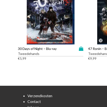
D
30 Days of Night – Blu-ray
47 Ronin – B
i
Tweedehands
Tweedehan
t
€
5,99
€
9,99
p
r
o
d
u
c
t
Verzendkosten
h
Contact
e