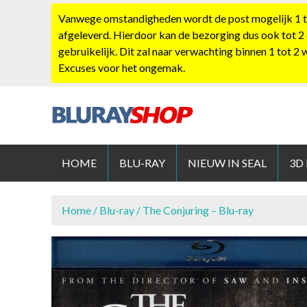
S
Vanwege omstandigheden wordt de post mogelijk 1 tot
k
afgeleverd. Hierdoor kan de bezorging dus ook tot 2
i
gebruikelijk. Dit zal naar verwachting binnen 1 tot 2
p
Excuses voor het ongemak.
t
o
c
o
BLURAYS
n
t
HOME
BLU-RAY
NIEUW IN SEAL
3D
e
n
t
Home
/
Blu-ray
/ The Conjuring – Blu-ray