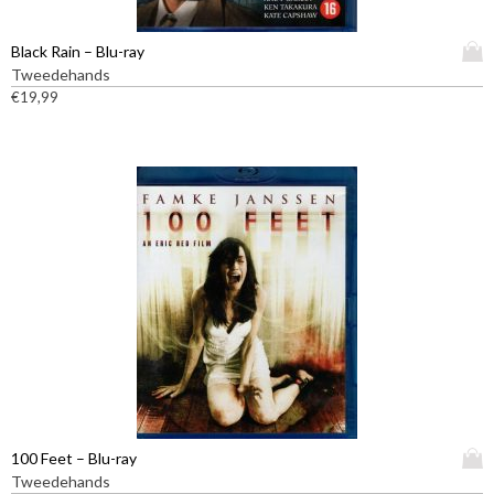
D
Black Rain – Blu-ray
i
Tweedehands
t
€
19,99
p
r
o
d
u
c
t
h
e
e
f
t
m
e
e
D
100 Feet – Blu-ray
r
i
Tweedehands
d