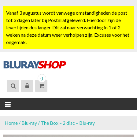
S
k
Vanaf 3 augustus wordt vanwege omstandigheden de post
i
tot 3 dagen later bij Postnl afgeleverd. Hierdoor zijn de
p
levertijden dus langer. Dit zal naar verwachting in 1 of 2
t
weken na deze datum weer verholpen zijn. Excuses voor het
o
ongemak.
c
o
n
t
BLURAYSHOP.
e
0
NL
n
t
Home
/
Blu-ray
/ The Box – 2 disc – Blu-ray