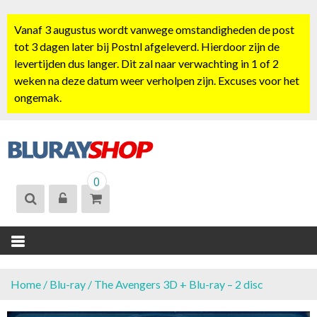
S
k
Vanaf 3 augustus wordt vanwege omstandigheden de post
i
tot 3 dagen later bij Postnl afgeleverd. Hierdoor zijn de
p
levertijden dus langer. Dit zal naar verwachting in 1 of 2
t
weken na deze datum weer verholpen zijn. Excuses voor het
o
ongemak.
c
o
n
t
BLURAYSHOP.
e
0
NL
n
t
Home
/
Blu-ray
/ The Avengers 3D + Blu-ray – 2 disc