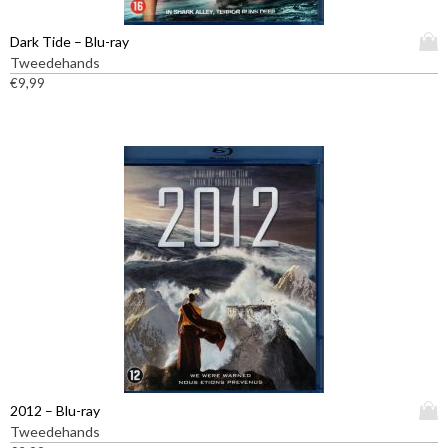
D
Dark Tide – Blu-ray
i
Tweedehands
t
€
9,99
p
r
o
d
u
c
t
h
e
e
f
t
m
e
e
D
2012 – Blu-ray
r
i
Tweedehands
d