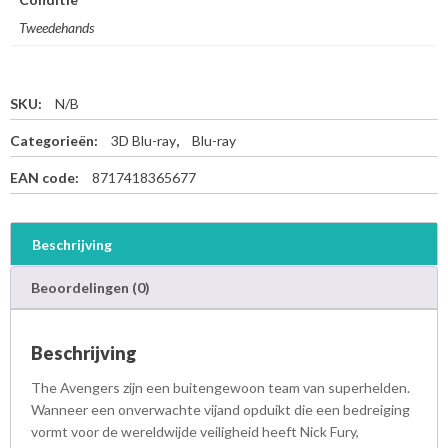
Tweedehands
SKU:
N/B
Categorieën:
3D Blu-ray
,
Blu-ray
EAN code:
8717418365677
Beschrijving
Beoordelingen (0)
Beschrijving
The Avengers zijn een buitengewoon team van superhelden.
Wanneer een onverwachte vijand opduikt die een bedreiging
vormt voor de wereldwijde veiligheid heeft Nick Fury,