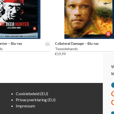
D
nter – Blu-ray
Collateral Damage – Blu-ray
i
ds
Tweedehands
t
€
19,99
p
r
W
o
t
d
u
c
t
Cookiebeleid (EU)
h
Privacyverklaring (EU)
e
Impressum
e
f