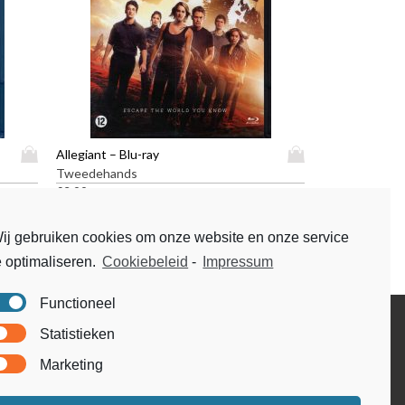
D
D
Allegiant – Blu-ray
i
i
Tweedehands
t
t
€
3,99
p
p
r
r
ij gebruiken cookies om onze website en onze service
o
o
e optimaliseren.
Cookiebeleid
-
Impressum
d
d
u
u
c
c
Functioneel
t
t
Disclaimer
Statistieken
h
h
Voorwaarden & condities
e
e
Marketing
e
e
f
f