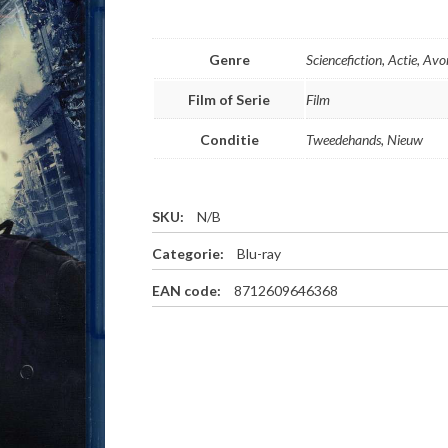
Genre
Sciencefiction, Actie, Av
Film of Serie
Film
Conditie
Tweedehands, Nieuw
SKU:
N/B
Categorie:
Blu-ray
EAN code:
8712609646368