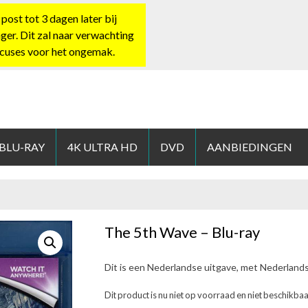
st tot 3 dagen later bij
nger. Dit zal naar verwachting
xcuses voor het ongemak.
HOP.NL
 BLU-RAY
4K ULTRA HD
DVD
AANBIEDINGEN
The 5th Wave – Blu-ray
Dit is een Nederlandse uitgave, met Nederland
Dit product is nu niet op voorraad en niet beschikbaa