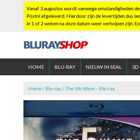
S
Vanaf 3 augustus wordt vanwege omstandigheden de po
k
Postnl afgeleverd. Hierdoor zijn de levertijden dus la
i
in 1 of 2 weken na deze datum weer verholpen zijn. E
p
t
o
c
BLURAYS
o
n
HOME
BLU-RAY
NIEUW IN SEAL
3D
t
e
n
Home
/
Blu-ray
/ The 5th Wave – Blu-ray
t