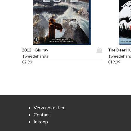
D
2012 – Blu-ray
The Deer Hu
i
Tweedehands
Tweedehan
t
€
2,99
€
19,99
p
r
o
d
u
c
t
Verzendkosten
h
Contact
e
Inkoop
e
f