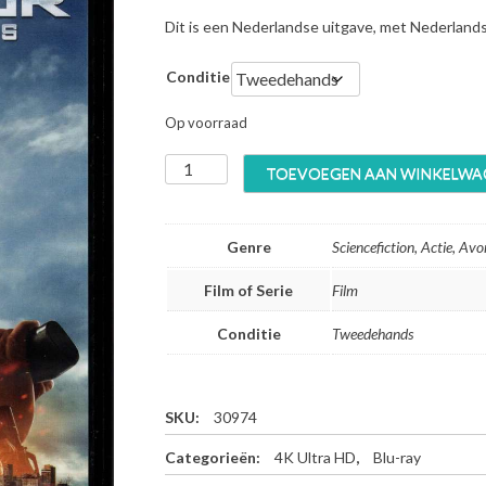
Dit is een Nederlandse uitgave, met Nederland
Conditie
Op voorraad
T
TOEVOEGEN AAN WINKELWA
e
r
m
Genre
Sciencefiction, Actie, Avo
i
n
Film of Serie
Film
a
t
Conditie
Tweedehands
o
r
5
G
SKU:
30974
e
Categorieën:
4K Ultra HD
,
Blu-ray
n
i