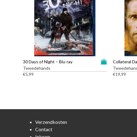
D
30 Days of Night – Blu-ray
Collateral D
i
Tweedehands
Tweedehan
t
€
5,99
€
19,99
p
r
o
d
u
c
t
Verzendkosten
h
Contact
e
Inkoop