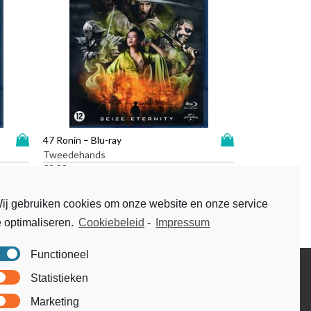
D
D
47 Ronin – Blu-ray
i
i
Tweedehands
t
t
€
9,99
p
p
r
r
ij gebruiken cookies om onze website en onze service
o
o
e optimaliseren.
Cookiebeleid
-
Impressum
d
d
u
u
c
c
Functioneel
t
t
Disclaimer
Statistieken
h
h
Voorwaarden & condities
e
e
Marketing