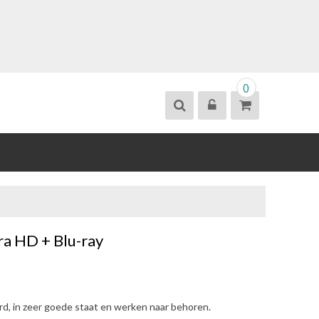
0
ra HD + Blu-ray
erd, in zeer goede staat en werken naar behoren.