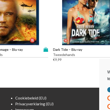
a
a
n
t
a
l
D
amage – Blu-ray
Dark Tide – Blu-ray
i
ds
Tweedehands
t
€
9,99
p
r
W
o
t
d
u
c
t
Cookiebeleid (EU)
h
Privacyverklaring (EU)
e
Impressum