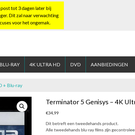
st tot 3 dagen later bij
nger. Dit zal naar verwachting
xcuses voor het ongemak.
HOP.NL
 BLU-RAY
4K ULTRA HD
DVD
AANBIEDINGEN
D + Blu-ray
Terminator 5 Genisys – 4K Ult
€
34,99
Dit betreft een tweedehands product.
Alle tweedehands blu-ray films zijn gecontrole