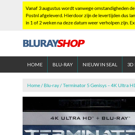
S
Vanaf 3 augustus wordt vanwege omstandigheden de po
k
Postnl afgeleverd. Hierdoor zijn de levertijden dus la
i
in 1 of 2 weken na deze datum weer verholpen zijn. E
p
t
o
c
BLURAYS
o
n
HOME
BLU-RAY
NIEUW IN SEAL
3D
t
e
n
Home
/
Blu-ray
/ Terminator 5 Genisys – 4K Ultra H
t