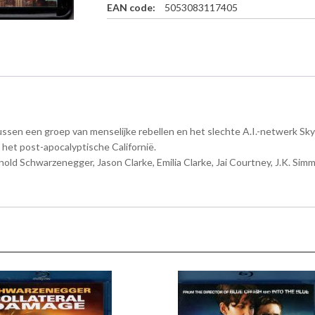
EAN code:
5053083117405
s
y
s
-
4
K
U
l
tussen een groep van menselijke rebellen en het slechte A.I.-netwerk Sk
t
r
 het post-apocalyptische Californië.
a
old Schwarzenegger, Jason Clarke, Emilia Clarke, Jai Courtney, J.K. Si
H
D
+
B
l
u
-
r
a
y