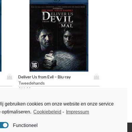
D
D
Deliver Us from Evil – Blu-ray
i
i
Tweedehands
t
t
€
11,99
p
p
r
r
ij gebruiken cookies om onze website en onze service
o
o
e optimaliseren.
Cookiebeleid
-
Impressum
d
d
u
u
c
c
Functioneel
t
t