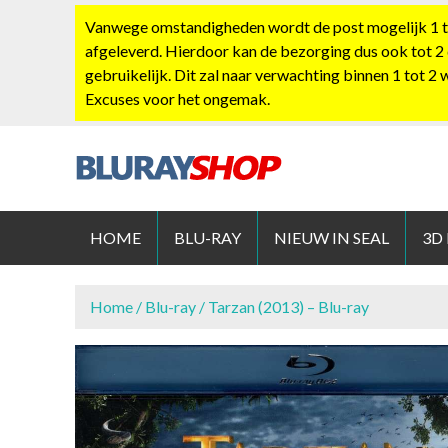
S
Vanwege omstandigheden wordt de post mogelijk 1 tot
k
afgeleverd. Hierdoor kan de bezorging dus ook tot 2
i
gebruikelijk. Dit zal naar verwachting binnen 1 tot 2
p
Excuses voor het ongemak.
t
o
c
o
BLURAYS
n
t
HOME
BLU-RAY
NIEUW IN SEAL
3D
e
n
t
Home
/
Blu-ray
/ Tarzan (2013) – Blu-ray