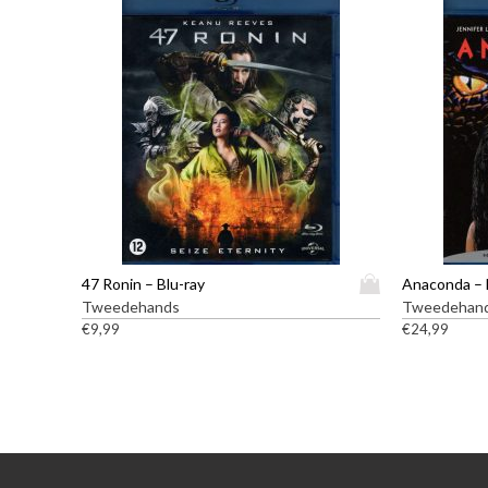
D
47 Ronin – Blu-ray
Anaconda – 
i
Tweedehands
Tweedehan
t
€
9,99
€
24,99
p
r
o
d
u
c
t