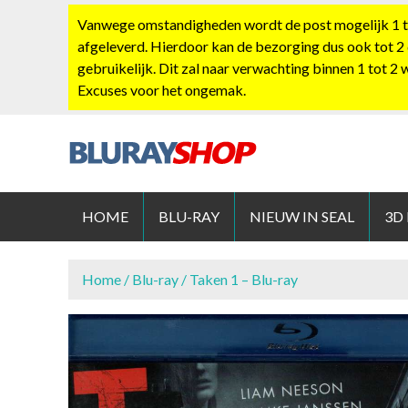
S
Vanwege omstandigheden wordt de post mogelijk 1 tot
k
afgeleverd. Hierdoor kan de bezorging dus ook tot 2
i
gebruikelijk. Dit zal naar verwachting binnen 1 tot 2
p
Excuses voor het ongemak.
t
o
c
o
BLURAYS
n
t
HOME
BLU-RAY
NIEUW IN SEAL
3D
e
n
t
Home
/
Blu-ray
/ Taken 1 – Blu-ray