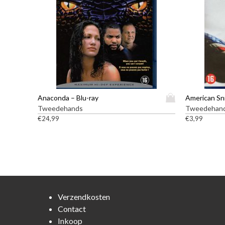
D
Anaconda – Blu-ray
American Sni
i
Tweedehands
Tweedehan
t
€
24,99
€
3,99
p
r
o
d
u
c
t
Verzendkosten
h
Contact
e
Inkoop
e