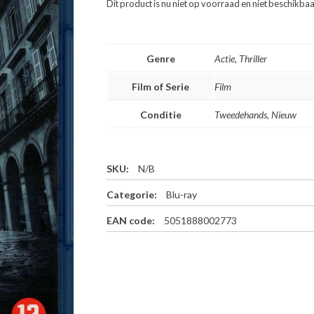
Dit product is nu niet op voorraad en niet beschikbaa
Genre
Actie, Thriller
Film of Serie
Film
Conditie
Tweedehands, Nieuw
SKU:
N/B
Categorie:
Blu-ray
EAN code:
5051888002773