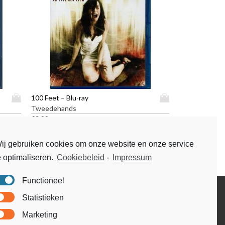
D
D
100 Feet – Blu-ray
i
i
Tweedehands
t
t
€
3,99
p
p
r
r
ij gebruiken cookies om onze website en onze service
o
o
e optimaliseren.
Cookiebeleid
-
Impressum
d
d
u
u
c
c
Functioneel
t
t
Disclaimer
Statistieken
h
h
Voorwaarden & condities
e
e
Marketing
e
e