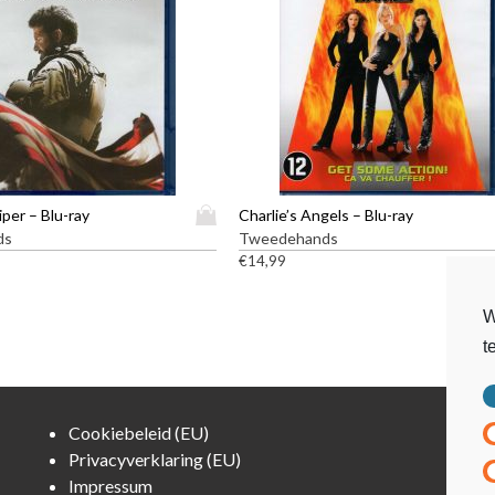
D
per – Blu-ray
Charlie’s Angels – Blu-ray
i
ds
Tweedehands
t
€
14,99
p
r
W
o
t
d
u
c
t
Cookiebeleid (EU)
h
Privacyverklaring (EU)
e
Impressum
e