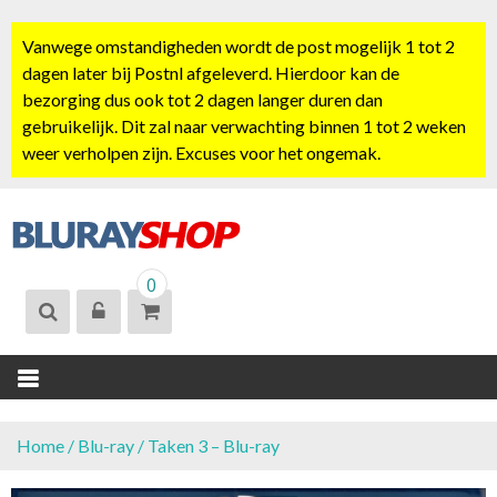
S
k
Vanwege omstandigheden wordt de post mogelijk 1 tot 2
i
dagen later bij Postnl afgeleverd. Hierdoor kan de
p
bezorging dus ook tot 2 dagen langer duren dan
t
gebruikelijk. Dit zal naar verwachting binnen 1 tot 2 weken
o
weer verholpen zijn. Excuses voor het ongemak.
c
o
n
t
BLURAYSHOP.
e
0
NL
n
t
Home
/
Blu-ray
/ Taken 3 – Blu-ray