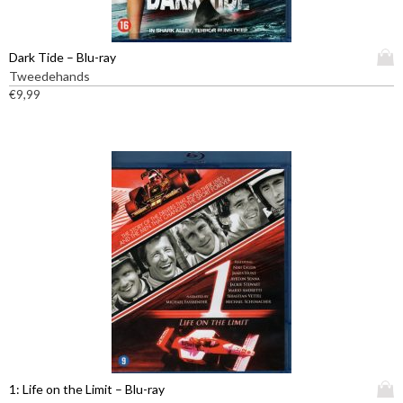
D
Dark Tide – Blu-ray
i
Tweedehands
t
€
9,99
p
r
o
d
u
c
t
h
e
e
f
t
m
e
e
D
1: Life on the Limit – Blu-ray
r