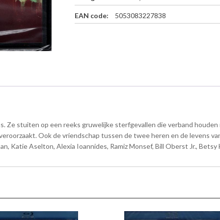
)
EAN code:
5053083227838
a
a
n
t
a
l
s. Ze stuiten op een reeks gruwelijke sterfgevallen die verband houden
s veroorzaakt. Ook de vriendschap tussen de twee heren en de levens va
 Katie Aselton, Alexia Ioannides, Ramiz Monsef, Bill Oberst Jr., Betsy H