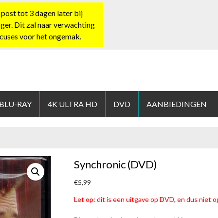
st tot 3 dagen later bij
nger. Dit zal naar verwachting
xcuses voor het ongemak.
HOP.NL
 BLU-RAY
4K ULTRA HD
DVD
AANBIEDINGEN
Synchronic (DVD)
€
5,99
Let op: dit is een uitgave op DVD, en dus niet op