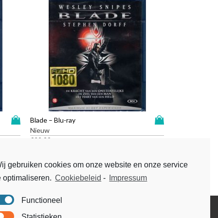
D
D
Blade – Blu-ray
i
i
Nieuw
t
t
€
29,99
p
p
r
r
ij gebruiken cookies om onze website en onze service
o
o
e optimaliseren.
Cookiebeleid
-
Impressum
d
d
u
u
c
c
Functioneel
t
t
Disclaimer
Statistieken