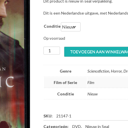
Dit product is nieuw in seal verpakking.
Dit is een Nederlandse uitgave, met Nederland
Conditie
Op voorraad
S
TOEVOEGEN AAN WINKELWA
y
n
c
Genre
Sciencefiction, Horror, Dr
h
r
Film of Serie
Film
o
n
Conditie
Nieuw
i
c
(
D
SKU:
21147-1
V
Categorieën:
DVD
,
Nieuw in Seal
D