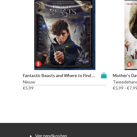
D
Fantastic Beasts and Where to Find Them – Blu-ray
Mother’s Day
i
Nieuw
Tweedehand
t
€
5,99
€
5,99
-
€
7,9
p
r
o
d
u
c
t
Verzendkosten