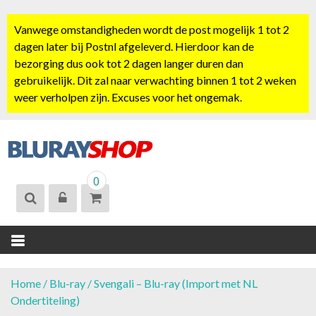
S
k
Vanwege omstandigheden wordt de post mogelijk 1 tot 2
i
dagen later bij Postnl afgeleverd. Hierdoor kan de
p
bezorging dus ook tot 2 dagen langer duren dan
t
gebruikelijk. Dit zal naar verwachting binnen 1 tot 2 weken
o
weer verholpen zijn. Excuses voor het ongemak.
c
o
n
t
BLURAYSHOP.
e
0
NL
n
t
Home
/
Blu-ray
/ Svengali – Blu-ray (Import met NL
Ondertiteling)