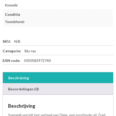
Komedie
Conditie
Tweedehands
SKU:
N/B
Categorie:
Blu-ray
EAN code:
5050582972740
Beschrijving
Beoordelingen (0)
Beschrijving
Svengali vertelt het verhaal van Dixie, een postbode uit Zuid-