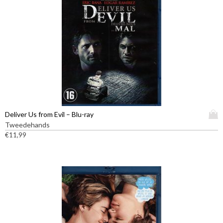
D
Deliver Us from Evil – Blu-ray
i
Tweedehands
t
€
11,99
p
r
o
d
u
c
t
h