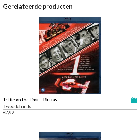
Gerelateerde producten
D
1: Life on the Limit – Blu-ray
i
Tweedehands
t
€
7,99
p
r
o
d