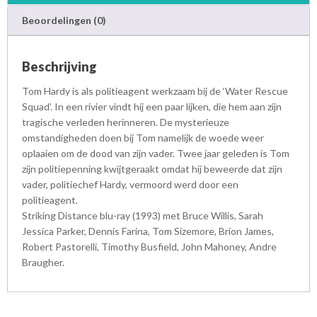
y
Beoordelingen (0)
a
a
n
Beschrijving
t
a
Tom Hardy is als politieagent werkzaam bij de ‘Water Rescue
l
Squad’. In een rivier vindt hij een paar lijken, die hem aan zijn
tragische verleden herinneren. De mysterieuze
omstandigheden doen bij Tom namelijk de woede weer
oplaaien om de dood van zijn vader. Twee jaar geleden is Tom
zijn politiepenning kwijtgeraakt omdat hij beweerde dat zijn
vader, politiechef Hardy, vermoord werd door een
politieagent.
Striking Distance blu-ray (1993) met Bruce Willis, Sarah
Jessica Parker, Dennis Farina, Tom Sizemore, Brion James,
Robert Pastorelli, Timothy Busfield, John Mahoney, Andre
Braugher.