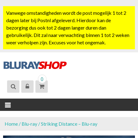
S
k
Vanwege omstandigheden wordt de post mogelijk 1 tot 2
i
dagen later bij Postnl afgeleverd. Hierdoor kan de
p
bezorging dus ook tot 2 dagen langer duren dan
t
gebruikelijk. Dit zal naar verwachting binnen 1 tot 2 weken
o
weer verholpen zijn. Excuses voor het ongemak.
c
o
n
t
BLURAYSHOP.
e
0
NL
n
t
Home
/
Blu-ray
/ Striking Distance – Blu-ray