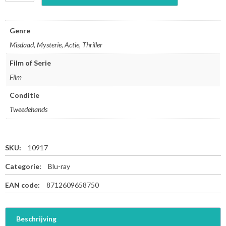
t
r
i
Genre
k
Misdaad, Mysterie, Actie, Thriller
i
n
Film of Serie
g
Film
D
i
Conditie
s
t
Tweedehands
a
n
c
SKU:
10917
e
-
Categorie:
Blu-ray
B
l
EAN code:
8712609658750
u
-
r
Beschrijving
a