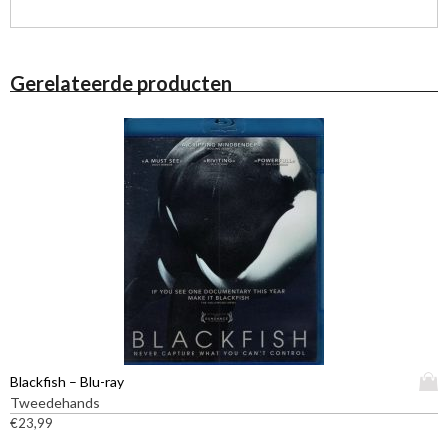
Gerelateerde producten
D
Blackfish – Blu-ray
i
Tweedehands
t
€
23,99
p