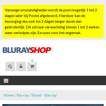
S
k
Vanwege omstandigheden wordt de post mogelijk 1 tot 2
i
dagen later bij Postnl afgeleverd. Hierdoor kan de
p
bezorging dus ook tot 2 dagen langer duren dan
t
gebruikelijk. Dit zal naar verwachting binnen 1 tot 2 weken
o
weer verholpen zijn. Excuses voor het ongemak.
c
o
n
t
BLURAYSHOP.
e
0
NL
n
t
Home
/
Blu-ray
/ Street – Blu-ray