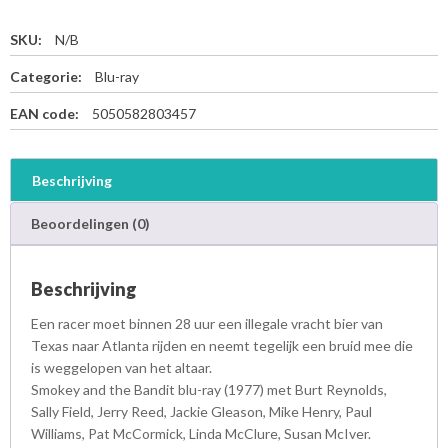
SKU:
N/B
Categorie:
Blu-ray
EAN code:
5050582803457
Beschrijving
Beoordelingen (0)
Beschrijving
Een racer moet binnen 28 uur een illegale vracht bier van
Texas naar Atlanta rijden en neemt tegelijk een bruid mee die
is weggelopen van het altaar.
Smokey and the Bandit blu-ray (1977) met Burt Reynolds,
Sally Field, Jerry Reed, Jackie Gleason, Mike Henry, Paul
Williams, Pat McCormick, Linda McClure, Susan McIver.