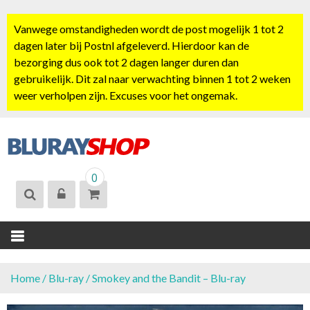
S
k
Vanwege omstandigheden wordt de post mogelijk 1 tot 2
i
dagen later bij Postnl afgeleverd. Hierdoor kan de
p
bezorging dus ook tot 2 dagen langer duren dan
t
gebruikelijk. Dit zal naar verwachting binnen 1 tot 2 weken
o
weer verholpen zijn. Excuses voor het ongemak.
c
o
n
t
BLURAYSHOP.
e
0
NL
n
t
Home
/
Blu-ray
/ Smokey and the Bandit – Blu-ray