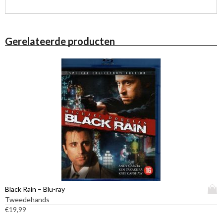
Gerelateerde producten
D
Black Rain – Blu-ray
i
Tweedehands
t
€
19,99
p