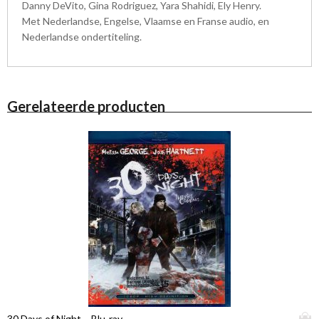
Danny DeVito, Gina Rodriguez, Yara Shahidi, Ely Henry.
Met Nederlandse, Engelse, Vlaamse en Franse audio, en
Nederlandse ondertiteling.
Gerelateerde producten
D
30 Days of Night – Blu-ray