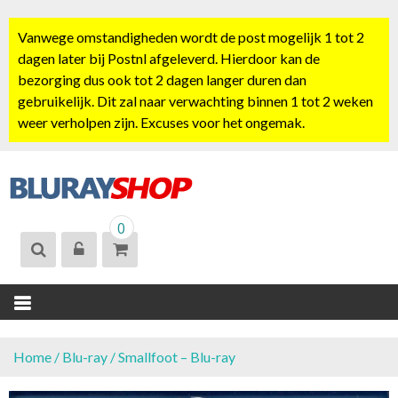
S
k
Vanwege omstandigheden wordt de post mogelijk 1 tot 2
i
dagen later bij Postnl afgeleverd. Hierdoor kan de
p
bezorging dus ook tot 2 dagen langer duren dan
t
gebruikelijk. Dit zal naar verwachting binnen 1 tot 2 weken
o
weer verholpen zijn. Excuses voor het ongemak.
c
o
n
t
BLURAYSHOP.
e
0
NL
n
t
Home
/
Blu-ray
/ Smallfoot – Blu-ray