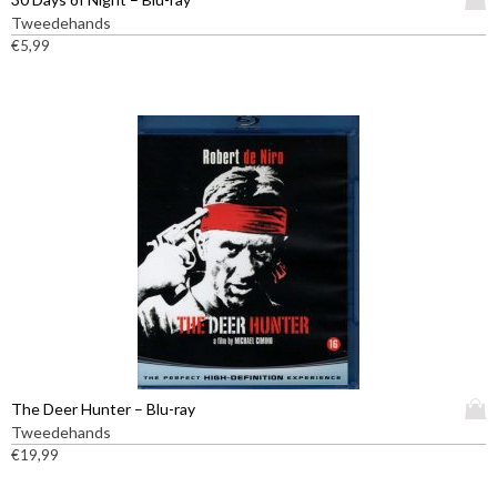
i
Tweedehands
t
€
5,99
p
r
o
d
u
c
t
h
e
e
f
t
m
e
e
D
The Deer Hunter – Blu-ray
r
i
Tweedehands
d
t
€
19,99
e
p
r