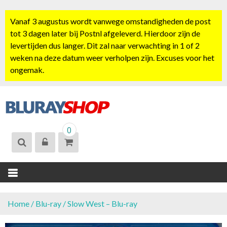
S
k
Vanaf 3 augustus wordt vanwege omstandigheden de post
i
tot 3 dagen later bij Postnl afgeleverd. Hierdoor zijn de
p
levertijden dus langer. Dit zal naar verwachting in 1 of 2
t
weken na deze datum weer verholpen zijn. Excuses voor het
o
ongemak.
c
o
n
t
BLURAYSHOP.
e
0
NL
n
t
Home
/
Blu-ray
/ Slow West – Blu-ray