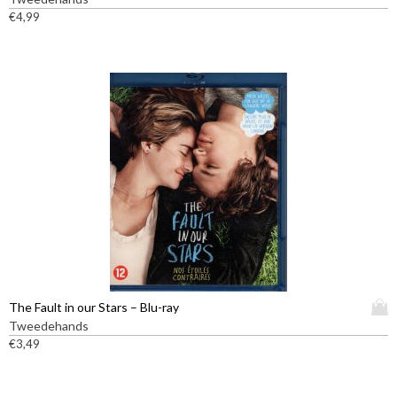
t
€
4,99
p
r
o
d
u
c
t
h
e
e
f
t
m
e
e
D
The Fault in our Stars – Blu-ray
r
i
Tweedehands
d
t
€
3,49
e
p
r
r
e