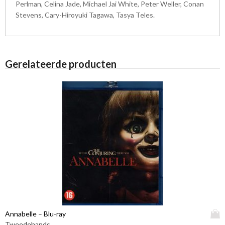
Perlman, Celina Jade, Michael Jai White, Peter Weller, Conan
Stevens, Cary-Hiroyuki Tagawa, Tasya Teles.
Gerelateerde producten
D
Annabelle – Blu-ray
i
Tweedehands