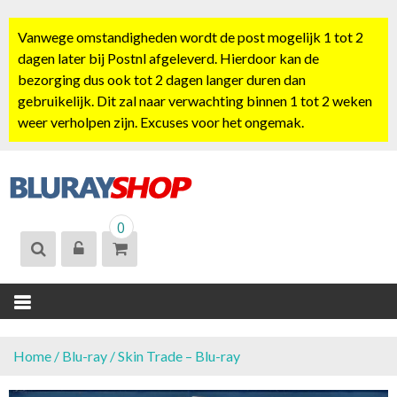
S
k
Vanwege omstandigheden wordt de post mogelijk 1 tot 2
i
dagen later bij Postnl afgeleverd. Hierdoor kan de
p
bezorging dus ook tot 2 dagen langer duren dan
t
gebruikelijk. Dit zal naar verwachting binnen 1 tot 2 weken
o
weer verholpen zijn. Excuses voor het ongemak.
c
o
n
t
BLURAYSHOP.
e
0
NL
n
t
Home
/
Blu-ray
/ Skin Trade – Blu-ray