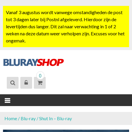
S
k
Vanaf 3 augustus wordt vanwege omstandigheden de post
i
tot 3 dagen later bij Postnl afgeleverd. Hierdoor zijn de
p
levertijden dus langer. Dit zal naar verwachting in 1 of 2
t
weken na deze datum weer verholpen zijn. Excuses voor het
o
ongemak.
c
o
n
t
BLURAYSHOP.
e
0
NL
n
t
Home
/
Blu-ray
/ Shut In – Blu-ray