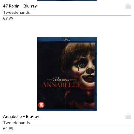
D
47 Ronin – Blu-ray
i
Tweedehands
t
€
9,99
p
r
o
d
u
c
t
h
e
e
f
t
m
e
e
D
Annabelle – Blu-ray
r
i
Tweedehands
d
t
€
4,99
e