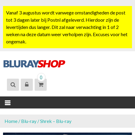
S
k
Vanaf 3 augustus wordt vanwege omstandigheden de post
i
tot 3 dagen later bij Postnl afgeleverd. Hierdoor zijn de
p
levertijden dus langer. Dit zal naar verwachting in 1 of 2
t
weken na deze datum weer verholpen zijn. Excuses voor het
o
ongemak.
c
o
n
t
BLURAYSHOP.
e
0
NL
n
t
Home
/
Blu-ray
/ Shrek – Blu-ray