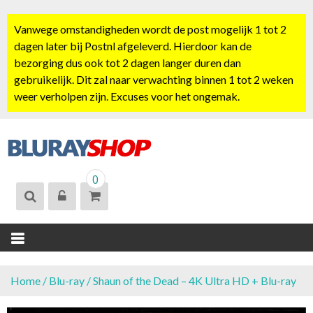
S
k
Vanwege omstandigheden wordt de post mogelijk 1 tot 2
i
dagen later bij Postnl afgeleverd. Hierdoor kan de
p
bezorging dus ook tot 2 dagen langer duren dan
t
gebruikelijk. Dit zal naar verwachting binnen 1 tot 2 weken
o
weer verholpen zijn. Excuses voor het ongemak.
c
o
n
t
BLURAYSHOP.
e
0
NL
n
t
Home
/
Blu-ray
/ Shaun of the Dead – 4K Ultra HD + Blu-ray