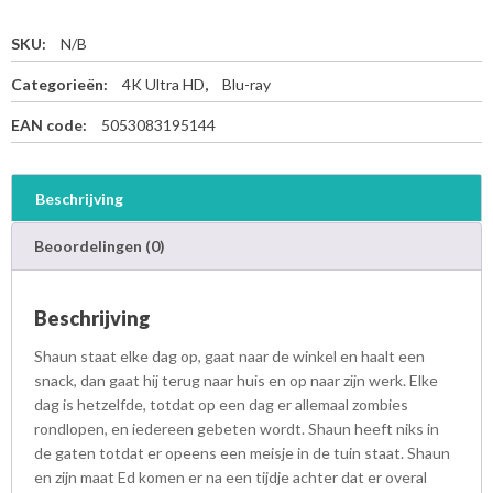
SKU:
N/B
Categorieën:
4K Ultra HD
,
Blu-ray
EAN code:
5053083195144
Beschrijving
Beoordelingen (0)
Beschrijving
Shaun staat elke dag op, gaat naar de winkel en haalt een
snack, dan gaat hij terug naar huis en op naar zijn werk. Elke
dag is hetzelfde, totdat op een dag er allemaal zombies
rondlopen, en iedereen gebeten wordt. Shaun heeft niks in
de gaten totdat er opeens een meisje in de tuin staat. Shaun
en zijn maat Ed komen er na een tijdje achter dat er overal