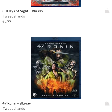
D
30 Days of Night – Blu-ray
i
Tweedehands
t
€
5,99
p
r
o
d
u
c
t
h
e
e
f
t
m
e
e
D
47 Ronin – Blu-ray
r
i
Tweedehands
d