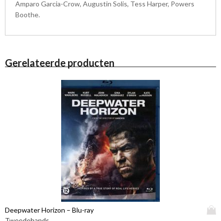
Amparo Garcia-Crow, Augustin Solis, Tess Harper, Powers
Boothe.
Gerelateerde producten
D
Deepwater Horizon – Blu-ray
i
Tweedehands