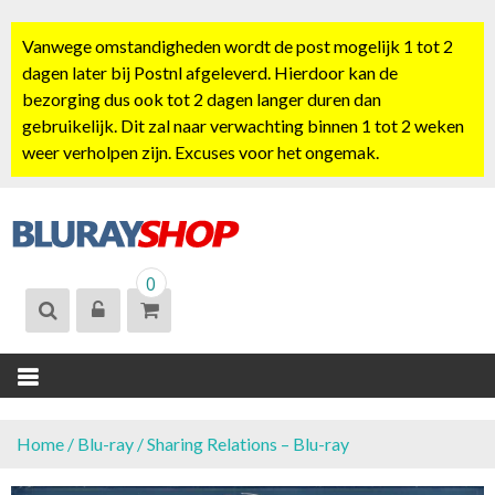
S
k
Vanwege omstandigheden wordt de post mogelijk 1 tot 2
i
dagen later bij Postnl afgeleverd. Hierdoor kan de
p
bezorging dus ook tot 2 dagen langer duren dan
t
gebruikelijk. Dit zal naar verwachting binnen 1 tot 2 weken
o
weer verholpen zijn. Excuses voor het ongemak.
c
o
n
t
BLURAYSHOP.
e
0
NL
n
t
Home
/
Blu-ray
/ Sharing Relations – Blu-ray