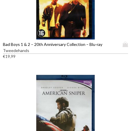
D
Bad Boys 1 & 2 – 20th Anniversary Collection – Blu-ray
i
Tweedehands
t
€
19,99
p
r
o
d
u
c
t
h
e
e
f
t