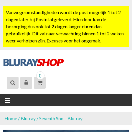
S
k
Vanwege omstandigheden wordt de post mogelijk 1 tot 2
i
dagen later bij Postnl afgeleverd. Hierdoor kan de
p
bezorging dus ook tot 2 dagen langer duren dan
t
gebruikelijk. Dit zal naar verwachting binnen 1 tot 2 weken
o
weer verholpen zijn. Excuses voor het ongemak.
c
o
n
t
BLURAYSHOP.
e
0
NL
n
t
Home
/
Blu-ray
/ Seventh Son – Blu-ray