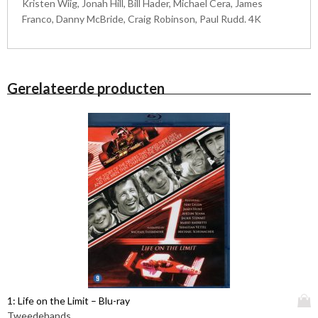
Kristen Wiig, Jonah Hill, Bill Hader, Michael Cera, James
Franco, Danny McBride, Craig Robinson, Paul Rudd. 4K
Gerelateerde producten
D
1: Life on the Limit – Blu-ray
i
Tweedehands