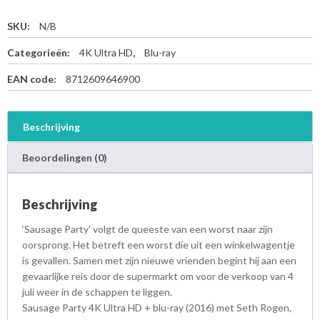
SKU:
N/B
Categorieën:
4K Ultra HD
,
Blu-ray
EAN code:
8712609646900
Beschrijving
Beoordelingen (0)
Beschrijving
‘Sausage Party’ volgt de queeste van een worst naar zijn
oorsprong. Het betreft een worst die uit een winkelwagentje
is gevallen. Samen met zijn nieuwe vrienden begint hij aan een
gevaarlijke reis door de supermarkt om voor de verkoop van 4
juli weer in de schappen te liggen.
Sausage Party 4K Ultra HD + blu-ray (2016) met Seth Rogen,