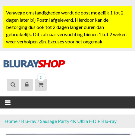
S
k
Vanwege omstandigheden wordt de post mogelijk 1 tot 2
i
dagen later bij Postnl afgeleverd. Hierdoor kan de
p
bezorging dus ook tot 2 dagen langer duren dan
t
gebruikelijk. Dit zal naar verwachting binnen 1 tot 2 weken
o
weer verholpen zijn. Excuses voor het ongemak.
c
o
n
t
BLURAYSHOP.
e
0
NL
n
t
Home
/
Blu-ray
/ Sausage Party 4K Ultra HD + Blu-ray