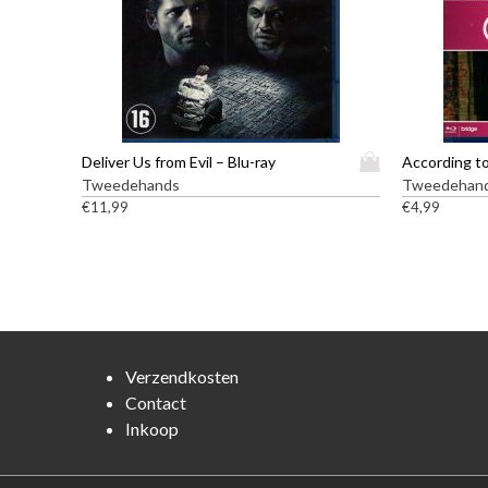
D
Deliver Us from Evil – Blu-ray
According to
i
Tweedehands
Tweedehan
t
€
11,99
€
4,99
p
r
o
d
u
c
t
Verzendkosten
h
Contact
e
Inkoop
e
f
t