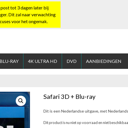
st tot 3 dagen later bij
nger. Dit zal naar verwachting
xcuses voor het ongemak.
HOP.NL
 BLU-RAY
4K ULTRA HD
DVD
AANBIEDINGEN
Safari 3D + Blu-ray
Dit is een Nederlandse uitgave, met Nederland
Dit product is nu niet op voorraad en niet beschikbaa