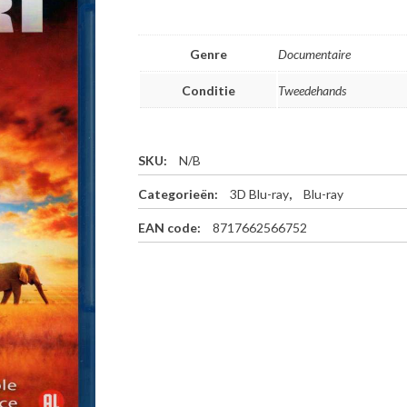
Genre
Documentaire
Conditie
Tweedehands
SKU:
N/B
Categorieën:
3D Blu-ray
,
Blu-ray
EAN code:
8717662566752