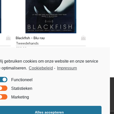
D
D
Blackfish – Blu-ray
i
i
Tweedehands
t
t
€
23,99
p
p
r
r
ij gebruiken cookies om onze website en onze service
o
o
e optimaliseren.
Cookiebeleid
-
Impressum
d
d
u
u
c
c
Functioneel
t
t
Disclaimer
Statistieken
h
h
Voorwaarden & condities
e
e
Marketing
e
e
f
f
t
t
Alles accepteren