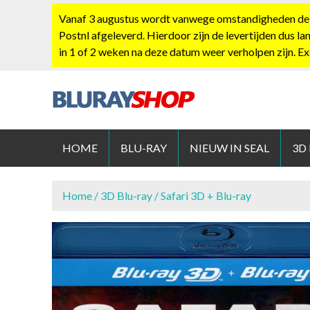
S
Vanaf 3 augustus wordt vanwege omstandigheden de po
k
Postnl afgeleverd. Hierdoor zijn de levertijden dus la
i
in 1 of 2 weken na deze datum weer verholpen zijn. E
p
t
o
c
BLURAYS
o
n
HOME
BLU-RAY
NIEUW IN SEAL
3D
t
e
n
Home
/
3D Blu-ray
/ Safari 3D + Blu-ray
t