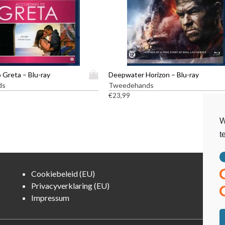
D
 Greta – Blu-ray
Deepwater Horizon – Blu-ray
i
ds
Tweedehands
t
€
23,99
p
r
W
o
t
d
u
c
t
Cookiebeleid (EU)
h
Privacyverklaring (EU)
e
Impressum
e
f
t