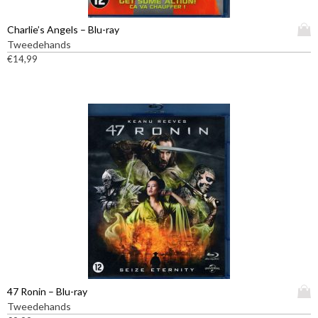
D
Charlie’s Angels – Blu-ray
i
Tweedehands
t
€
14,99
p
r
o
d
u
c
t
h
e
e
f
t
m
e
e
D
47 Ronin – Blu-ray
r
i
Tweedehands
d