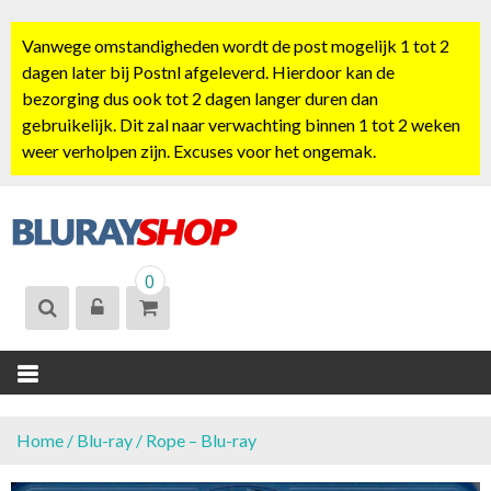
S
k
Vanwege omstandigheden wordt de post mogelijk 1 tot 2
i
dagen later bij Postnl afgeleverd. Hierdoor kan de
p
bezorging dus ook tot 2 dagen langer duren dan
t
gebruikelijk. Dit zal naar verwachting binnen 1 tot 2 weken
o
weer verholpen zijn. Excuses voor het ongemak.
c
o
n
t
BLURAYSHOP.
e
0
NL
n
t
Home
/
Blu-ray
/ Rope – Blu-ray