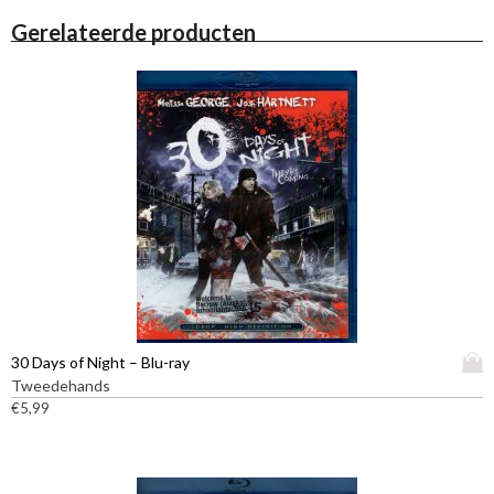
Gerelateerde producten
D
30 Days of Night – Blu-ray
i
Tweedehands
t
€
5,99
p
r
o