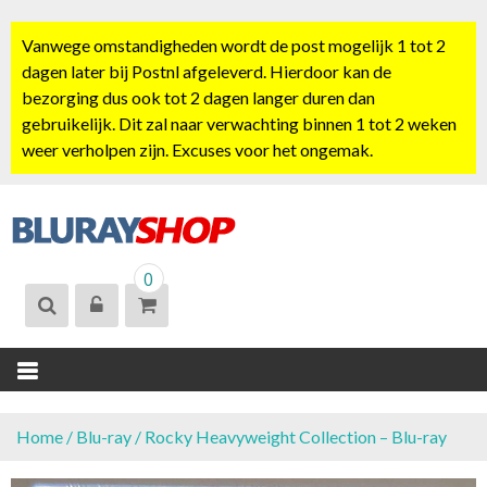
S
k
Vanwege omstandigheden wordt de post mogelijk 1 tot 2
i
dagen later bij Postnl afgeleverd. Hierdoor kan de
p
bezorging dus ook tot 2 dagen langer duren dan
t
gebruikelijk. Dit zal naar verwachting binnen 1 tot 2 weken
o
weer verholpen zijn. Excuses voor het ongemak.
c
o
n
t
BLURAYSHOP.
e
0
NL
n
t
Home
/
Blu-ray
/ Rocky Heavyweight Collection – Blu-ray