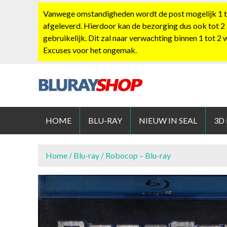
S
Vanwege omstandigheden wordt de post mogelijk 1 tot
k
afgeleverd. Hierdoor kan de bezorging dus ook tot 2
i
gebruikelijk. Dit zal naar verwachting binnen 1 tot 2
p
Excuses voor het ongemak.
t
o
c
o
BLURAYS
n
t
HOME
BLU-RAY
NIEUW IN SEAL
3D
e
n
t
Home
/
Blu-ray
/ Robocop – Blu-ray