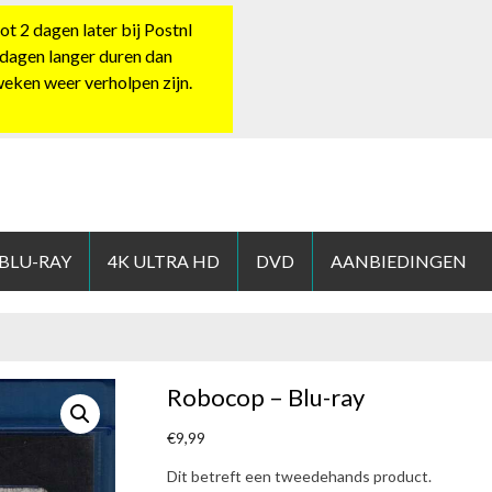
 2 dagen later bij Postnl
 dagen langer duren dan
 weken weer verholpen zijn.
HOP.NL
 BLU-RAY
4K ULTRA HD
DVD
AANBIEDINGEN
Robocop – Blu-ray
€
9,99
Dit betreft een tweedehands product.