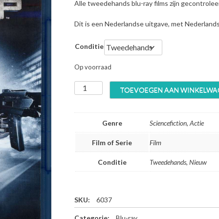
Alle tweedehands blu-ray films zijn gecontrole
Dit is een Nederlandse uitgave, met Nederland
Conditie
Op voorraad
R
TOEVOEGEN AAN WINKELWA
o
b
o
Genre
Sciencefiction, Actie
c
o
Film of Serie
Film
p
-
Conditie
Tweedehands, Nieuw
B
l
u
-
SKU:
6037
r
Categorie:
Blu-ray