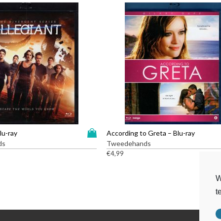
D
lu-ray
According to Greta – Blu-ray
i
ds
Tweedehands
t
€
4,99
p
r
W
o
t
d
u
c