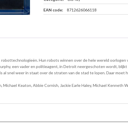
a
y
EAN code:
8712626066118
a
a
n
t
a
l
n robottechnologieën. Hun robots winnen over de hele wereld oorlogen v
urphy, een vader en politieagent, in Detroit neergeschoten wordt, blijkt 
 al snel weer in staat over de straten van de stad te lopen. Daar moet h
Michael Keaton, Abbie Cornish, Jackie Earle Haley, Michael Kenneth Will