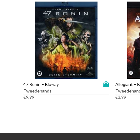
D
47 Ronin – Blu-ray
Allegiant – B
i
Tweedehands
Tweedehan
t
€
9,99
€
3,99
p
r
o
d
u
c