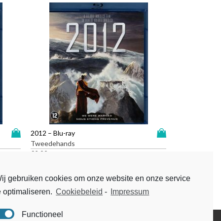
D
D
2012 – Blu-ray
i
i
Tweedehands
t
t
€
2,99
p
p
r
r
ij gebruiken cookies om onze website en onze service
o
o
e optimaliseren.
Cookiebeleid
-
Impressum
d
d
u
u
c
c
Functioneel