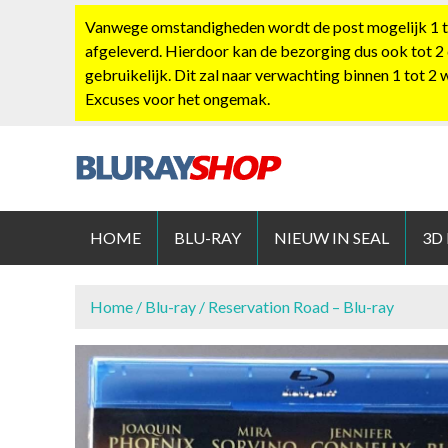
S
Vanwege omstandigheden wordt de post mogelijk 1 tot
k
afgeleverd. Hierdoor kan de bezorging dus ook tot 2
i
gebruikelijk. Dit zal naar verwachting binnen 1 tot 2
p
Excuses voor het ongemak.
t
o
c
o
BLURAYS
n
t
HOME
BLU-RAY
NIEUW IN SEAL
3D
e
n
t
Home
/
Blu-ray
/ Reservation Road – Blu-ray