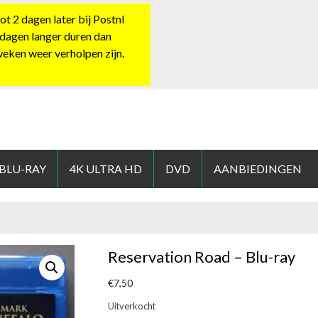
 2 dagen later bij Postnl
 dagen langer duren dan
 weken weer verholpen zijn.
HOP.NL
 BLU-RAY
4K ULTRA HD
DVD
AANBIEDINGEN
Reservation Road – Blu-ray
€
7,50
Uitverkocht