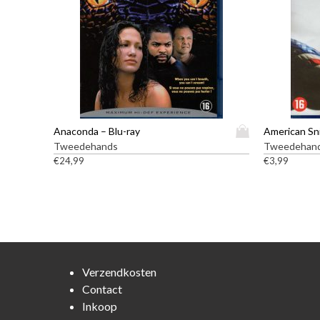
D
Anaconda – Blu-ray
American Sni
i
Tweedehands
Tweedehan
t
€
24,99
€
3,99
p
r
o
d
u
c
t
Verzendkosten
h
Contact
e
Inkoop
e