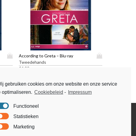
D
D
According to Greta – Blu-ray
i
i
Tweedehands
t
t
€
4,99
p
p
r
r
ij gebruiken cookies om onze website en onze service
o
o
e optimaliseren.
Cookiebeleid
-
Impressum
d
d
u
u
c
c
Functioneel
t
t
Disclaimer
Statistieken
h
h
Voorwaarden & condities
e
e
Marketing
e
e