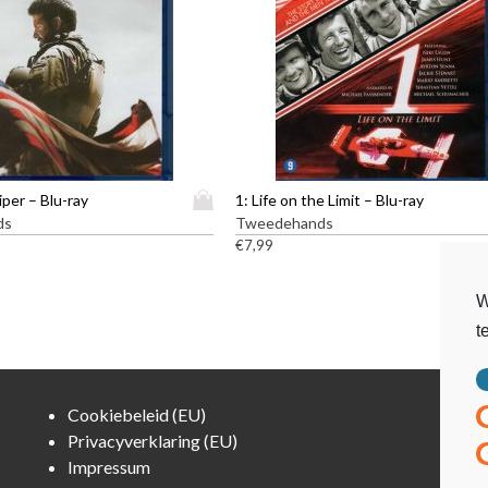
D
per – Blu-ray
1: Life on the Limit – Blu-ray
i
ds
Tweedehands
t
€
7,99
p
r
W
o
t
d
u
c
t
Cookiebeleid (EU)
h
Privacyverklaring (EU)
e
Impressum
e