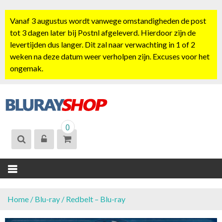
S
k
Vanaf 3 augustus wordt vanwege omstandigheden de post
i
tot 3 dagen later bij Postnl afgeleverd. Hierdoor zijn de
p
levertijden dus langer. Dit zal naar verwachting in 1 of 2
t
weken na deze datum weer verholpen zijn. Excuses voor het
o
ongemak.
c
o
n
t
BLURAYSHOP.
e
0
NL
n
t
Home
/
Blu-ray
/ Redbelt – Blu-ray