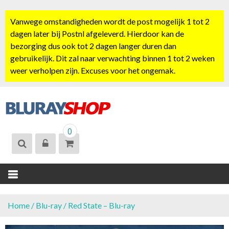
S
k
Vanwege omstandigheden wordt de post mogelijk 1 tot 2
i
dagen later bij Postnl afgeleverd. Hierdoor kan de
p
bezorging dus ook tot 2 dagen langer duren dan
t
gebruikelijk. Dit zal naar verwachting binnen 1 tot 2 weken
o
weer verholpen zijn. Excuses voor het ongemak.
c
o
n
t
BLURAYSHOP.
e
0
NL
n
t
Home
/
Blu-ray
/ Red State – Blu-ray