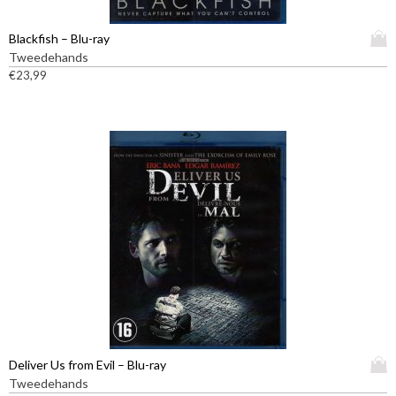
D
Blackfish – Blu-ray
i
Tweedehands
t
€
23,99
p
r
o
d
u
c
t
h
e
e
f
t
m
e
e
D
Deliver Us from Evil – Blu-ray
r
i
Tweedehands
d