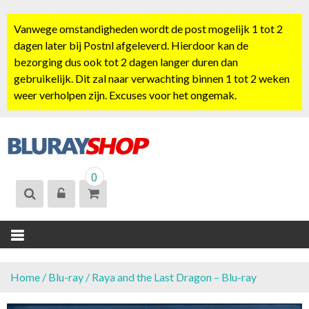
S
k
Vanwege omstandigheden wordt de post mogelijk 1 tot 2
i
dagen later bij Postnl afgeleverd. Hierdoor kan de
p
bezorging dus ook tot 2 dagen langer duren dan
t
gebruikelijk. Dit zal naar verwachting binnen 1 tot 2 weken
o
weer verholpen zijn. Excuses voor het ongemak.
c
o
n
t
BLURAYSHOP.
e
0
NL
n
t
Home
/
Blu-ray
/ Raya and the Last Dragon – Blu-ray