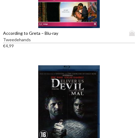
D
According to Greta – Blu-ray
i
Tweedehands
t
€
4,99
p
r
o
d
u
c
t
h
e
e
f
t
m
e