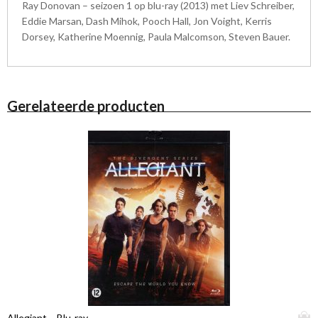
Ray Donovan – seizoen 1 op blu-ray (2013) met Liev Schreiber,
Eddie Marsan, Dash Mihok, Pooch Hall, Jon Voight, Kerris
Dorsey, Katherine Moennig, Paula Malcomson, Steven Bauer.
Gerelateerde producten
D
Allegiant – Blu-ray