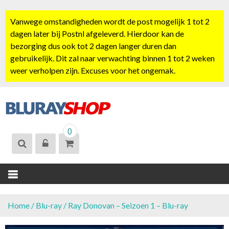
S
k
Vanwege omstandigheden wordt de post mogelijk 1 tot 2
i
dagen later bij Postnl afgeleverd. Hierdoor kan de
p
bezorging dus ook tot 2 dagen langer duren dan
t
gebruikelijk. Dit zal naar verwachting binnen 1 tot 2 weken
o
weer verholpen zijn. Excuses voor het ongemak.
c
o
n
t
BLURAYSHOP.
e
0
NL
n
t
Home
/
Blu-ray
/ Ray Donovan – Seizoen 1 – Blu-ray