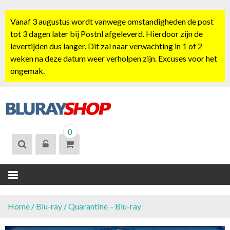
S
k
Vanaf 3 augustus wordt vanwege omstandigheden de post
i
tot 3 dagen later bij Postnl afgeleverd. Hierdoor zijn de
p
levertijden dus langer. Dit zal naar verwachting in 1 of 2
t
weken na deze datum weer verholpen zijn. Excuses voor het
o
ongemak.
c
o
n
t
BLURAYSHOP.
e
0
NL
n
t
Home
/
Blu-ray
/ Quarantine – Blu-ray