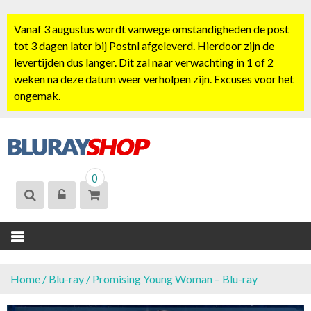
S
k
Vanaf 3 augustus wordt vanwege omstandigheden de post
i
tot 3 dagen later bij Postnl afgeleverd. Hierdoor zijn de
p
levertijden dus langer. Dit zal naar verwachting in 1 of 2
t
weken na deze datum weer verholpen zijn. Excuses voor het
o
ongemak.
c
o
n
t
BLURAYSHOP.
e
0
NL
n
t
Home
/
Blu-ray
/ Promising Young Woman – Blu-ray