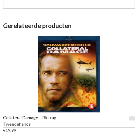
Gerelateerde producten
D
Collateral Damage – Blu-ray
i
Tweedehands
t
€
19,99
p